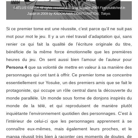
©ATLUS ©SEGA All rights reserved. ©Shuji Sogabe 2009 First published in
Japan in 2009 by KADOKAWA CORPORATION, Tokyo.
Si ce premier tome est une réussite, c’est parce qu’il ne suit pas
mot pour mot le jeu. Il y a un réel travail d’adaptation qui, sans
renier ce qui fait la qualité de l’écriture originale du titre,
bénéficie de la même force émotionnelle que les premières
heures du jeu. On sent aussi bien l’amour de l’auteur pour
Persona 4
que sa volonté de mettre en valeur à sa manière des
personnages qui ont tant à offrir. Ce premier tome se concentre
essentiellement sur Yosuke, un des premiers amis que se fait le
protagoniste, qui occupe un rôle central dans la découverte du
monde parallèle. Un monde sous forme de donjons inspirés du
monde de la télé, et qui reproduisent de manière plutôt
inquiétante l’environnement quotidien des personnages. C’est à
l’intérieur de celui-ci que les personnages apprennent à se
connaître eux-mêmes, mais également leurs proches, et le
manga réussit très bien à raconter ces moments de doutes, de