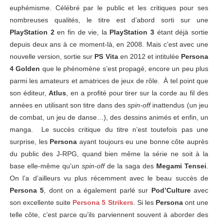
euphémisme. Célébré par le public et les critiques pour ses
nombreuses qualités, le titre est d’abord sorti sur une
PlayStation 2
en fin de vie, la
PlayStation 3
étant déjà sortie
depuis deux ans à ce moment-là, en 2008. Mais c’est avec une
nouvelle version, sortie sur
PS Vita
en 2012 et intitulée
Persona
4 Golden
que le phénomène s’est propagé, encore un peu plus
parmi les amateurs et amatrices de jeux de rôle. À tel point que
son éditeur,
Atlus
, en a profité pour tirer sur la corde au fil des
années en utilisant son titre dans des
spin-off
inattendus (un jeu
de combat, un jeu de danse…), des dessins animés et enfin, un
manga. Le succès critique du titre n’est toutefois pas une
surprise, les
Persona
ayant toujours eu une bonne côte auprès
du public des J-RPG, quand bien même la série ne soit à la
base elle-même qu’un
spin-off
de la saga des
Megami Tensei
.
On l’a d’ailleurs vu plus récemment avec le beau succès de
Persona 5
, dont on a également parlé sur
Pod’Culture
avec
son excellente suite
Persona 5 Strikers
. Si les
Persona
ont une
telle côte, c’est parce qu’ils parviennent souvent à aborder des