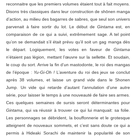
reconnaitre que les premiers volumes étaient tout à fait moyens.
Disons très classiques dans leur construction de shōnen manga
d’action, au milieu des bagarres de sabres, que seul son univers
parvenait à faire sortir du lot. Le début de
Gintama
est, en
comparaison de ce qui a suivi, extrêmement sage. A tel point
qu’on se demandait s’il était prévu qu’il soit un gag manga dès
le départ. Logiquement, les votes en faveur de
Gintama
n’étaient pas légion, mettant l’œuvre sur la sellette. Et soudain,
le coup du sort. Arrive la fin d’un mastodonte, le roi des mangas
de l’époque :
Yu-Gi-Oh !
L’aventure du roi des jeux se conclut
après 38 volumes, et laisse un grand vide dans le Shonen
Jump. Un vide qui retarde d’autant l’annulation d’une autre
série, pour laisser le temps à une nouveauté de faire ses armes.
Ces quelques semaines de sursis seront déterminantes pour
Gintama
, qui va réussir à trouver ce qui lui manquait: sa folie.
Les personnages se débrident, la bouffonnerie et le grotesque
atteignent de nouveaux sommets, et c’est sans doute ce qui a
permis à Hideaki Sorachi de maintenir la popularité de son