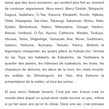
laisse que des bons souvenirs, qui rendent plus fort au moment
de continuer séparément. Alors merci. Merci Gintoki, Shinpachi,
Kagura, Sadaharu, O-Tae, Katsura, Elizabeth, Kondo, Hijikata,
Okita, Hasegawa, Sat-chan, Takasugi, Sakamoto, Mutsu, Hata,
Kyûbei, Bimbokusai, Hattori, Matsudaira, Gengai, Hedoro,
Bansai, Umibozû, O-Tsu, Ayumu, Catherine, Matako, Tsukuyo,
Hinowa, Tama, Shigeshige, Yamazaki, Ane, Mone, Gedômaru,
Isaburo, Nobume, Ikumatsu, Tetsuko, Kamui, Mokichi le
légendaire charpentier, les quatre piliers du Kabuki-cho, l’ermite
du lac Toya, les habitants de Kabukicho, de Yoshiwara le
quartier des plaisirs, les hôtesses de kyabakura, les hosts, les
chasseurs de démons, les dieux de la mort, les chats errants,
les soldats du Shinsengumi, les Yato, Ana Ketsuno la
présentatrice de la météo, et tous les autres…
Et puis merci Hideaki Sorachi. C’est par rien d’avoir créé un
monde dans lequel on aurait aimé rester encore un peu, même
si ça fait seize ans qu’on le côtoie. Dans une vie, c’est presque