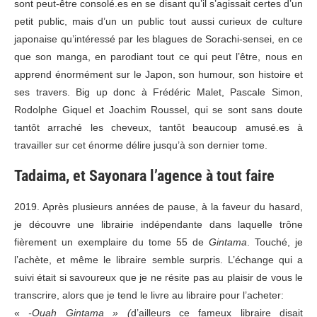
sont peut-être consolé.es en se disant qu’il s’agissait certes d’un
petit public, mais d’un un public tout aussi curieux de culture
japonaise qu’intéressé par les blagues de Sorachi-sensei, en ce
que son manga, en parodiant tout ce qui peut l’être, nous en
apprend énormément sur le Japon, son humour, son histoire et
ses travers. Big up donc à Frédéric Malet, Pascale Simon,
Rodolphe Giquel et Joachim Roussel, qui se sont sans doute
tantôt arraché les cheveux, tantôt beaucoup amusé.es à
travailler sur cet énorme délire jusqu’à son dernier tome.
Tadaima, et Sayonara l’agence à tout faire
2019. Après plusieurs années de pause, à la faveur du hasard,
je découvre une librairie indépendante dans laquelle trône
fièrement un exemplaire du tome 55 de
Gintama
. Touché, je
l’achète, et même le libraire semble surpris. L’échange qui a
suivi était si savoureux que je ne résite pas au plaisir de vous le
transcrire, alors que je tend le livre au libraire pour l’acheter:
«
-Ouah Gintama » (
d’ailleurs ce fameux libraire disait