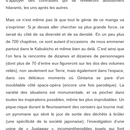
d’appuyer des contrastes qui se révèleront absolument
hilarants, les uns après les autres.
Mais ce n’est même pas là que tout le génie de ce manga va
s’exprimer. Si je devais aller chercher sa plus grande force, ce
serait du côté de sa diversité et de sa densité. En un peu plus
de 700 chapitres, ce sont autant d’occasions de nous emmener
partout dans le Kabukicho et même bien au delà. C’est ainsi que
l’on fera la rencontre de dizaines et dizaines de personnages
(dont plus de 70 d’entre eux figureront sur les dos des volumes
reliés), non seulement sur Terre, mais également dans l’espace,
dans ces délicieux moments où
Gintama
se pare d’un
inoubliable côté space-opéra (encore une fois parodique). La
variété des situations est monumentale, et va piocher dans
toutes les inspirations possibles, même les plus improbables. Un
pique-nique durant le fleurissement des cerisiers qui tourne mal;
un pyromane qui sévit le jour de sortie des déchêts à brûler
(une spécificité de la société japonaise); l’investigation d’une
usine de « Justaway », incompréhensibles jouets qui font