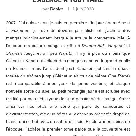
par
Reblys
1 juin 2023
2007. J’ai quinze ans, je suis en première. Je joue énormément
à
Pokémon
, je rêve de devenir journaliste et…j’achète des
mangas principalement lorsque je trouve la couverture jolie. A
l’époque ma culture manga s’arrête à
Dragon Ball
,
Yu-gi-oh!
et
Shaman King
…et un peu
Naruto
. Il n’y a plus ou moins que
Glénat et Kana qui éditent des mangas connus du grand public
en France, mais l’aura dont jouit Kana en publiant la quasi-
totalité du shônen jump (Glénat avait tout de même
One Piece
)
est incomparable à mes yeux de jeune weebos, et chaque
nouvelle sortie du label au petit rectangle jaune est scrutée avec
avidité par mes petits yeux de futur passionné de manga. Arrive
ainsi sur nos étals une série qui parle de samouraïs et
d’extraterrestres, avec un héros aux cheveux argentés drapé de
blanc, qui se bat avec un sabre en bois. Fidèle à mes lubies de
l’époque, j’achète le premier tome parce que la couverture est