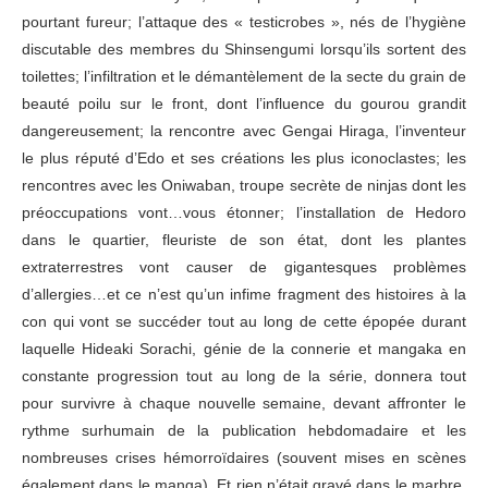
pourtant fureur; l’attaque des « testicrobes », nés de l’hygiène
discutable des membres du Shinsengumi lorsqu’ils sortent des
toilettes; l’infiltration et le démantèlement de la secte du grain de
beauté poilu sur le front, dont l’influence du gourou grandit
dangereusement; la rencontre avec Gengai Hiraga, l’inventeur
le plus réputé d’Edo et ses créations les plus iconoclastes; les
rencontres avec les Oniwaban, troupe secrète de ninjas dont les
préoccupations vont…vous étonner; l’installation de Hedoro
dans le quartier, fleuriste de son état, dont les plantes
extraterrestres vont causer de gigantesques problèmes
d’allergies…et ce n’est qu’un infime fragment des histoires à la
con qui vont se succéder tout au long de cette épopée durant
laquelle Hideaki Sorachi, génie de la connerie et mangaka en
constante progression tout au long de la série, donnera tout
pour survivre à chaque nouvelle semaine, devant affronter le
rythme surhumain de la publication hebdomadaire et les
nombreuses crises hémorroïdaires (souvent mises en scènes
également dans le manga). Et rien n’était gravé dans le marbre,