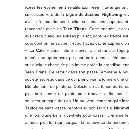
Après les évènements relatifs aux
Teen Titans
qui ont 
successeur·e·s de la
Ligue de Justice
,
Nightwing
rev
avait dû abandonner quelques semaines auparavan
rencontrés avec les
Teen Titans
. Cette enquête, c’est c
avait reçu quelques années plus tôt, dont l’existence es
colis dont on ne sait rien, et qu’il avait caché auprès d
«
La Cale
» sans même l’ouvrir. Un retour sur l’épo
amnésique après avoir pris une balle dans la tête, co
sur quelque chose de plus intime après la grandiloquenc
Teen Titans. Ce retour dans son passé l’emmène à nouv
société secrète, dans ce qui prend vite la forme d’une c
littéralement, de piraterie. Délesté de sa tenue de héros
plus belle tenue de pirate pour trouver le fin mot d’
souvient presque de rien. Un nouveau concept qui s’insc
Taylor
de sans cesse renouveler son récit sur
Nightw
une fois d’une belle inventivité pour casser lui-même 
années plus tôt (qui marquait le renouveau du personnag