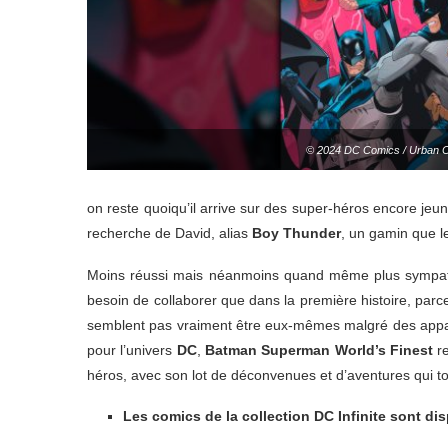
© 2024 DC Comics / Urban 
on reste quoiqu’il arrive sur des super-héros encore jeu
recherche de David, alias
Boy Thunder
, un gamin que le
Moins réussi mais néanmoins quand même plus sympathi
besoin de collaborer que dans la première histoire, parce 
semblent pas vraiment être eux-mêmes malgré des appar
pour l’univers
DC
,
Batman Superman World’s Finest
r
héros, avec son lot de déconvenues et d’aventures qui t
Les comics de la collection DC Infinite sont di