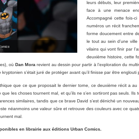
leurs débuts, leur première
face à une menace enc
Accompagné cette fois-c
numéros un récit francheme
forme doucement entre deu
le tout au sein d’une vil
Comics
vilains qui vont finir par l
deuxième histoire, cette f
nes), où
Dan Mora
revient au dessin pour partir à l’exploration du mul
 kryptonien s’était juré de protéger avant qu’il finisse par être englouti 
que que ce que proposait le dernier tome, ce deuxième récit a au
que les choses tournent mal, et qu’ils ne s’en sortiront pas seuls. Ils
ences similaires, tandis que ce brave David s’est déniché un nouveau
este néanmoins une valeur sûre et retrouve des couleurs avec ce quatri
ournent mal.
sponibles en librairie aux éditions Urban Comics.