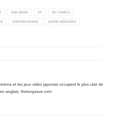
E
DAN MORA
DC
DC COMICS
RI
STEPHEN BYRNE
SUPER-HÉROÏNES
inéma et les jeux vidéo japonais occupent le plus clair de
 en anglais, thelongsave.com.