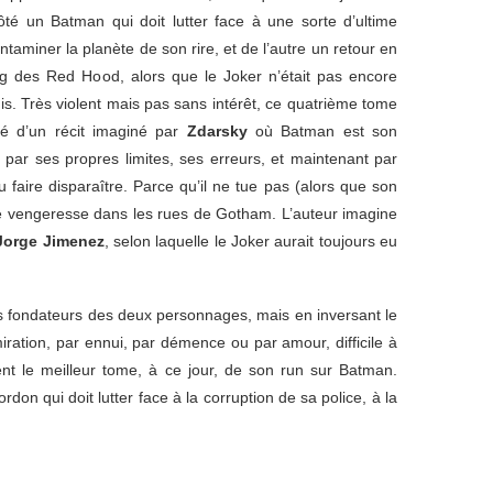
ôté un Batman qui doit lutter face à une sorte d’ultime
taminer la planète de son rire, et de l’autre un retour en
ng des Red Hood, alors que le Joker n’était pas encore
uis. Très violent mais pas sans intérêt, ce quatrième tome
ité d’un récit imaginé par
Zdarsky
où Batman est son
par ses propres limites, ses erreurs, et maintenant par
u faire disparaître. Parce qu’il ne tue pas (alors que son
uête vengeresse dans les rues de Gotham. L’auteur imagine
Jorge Jimenez
, selon laquelle le Joker aurait toujours eu
its fondateurs des deux personnages, mais en inversant le
miration, par ennui, par démence ou par amour, difficile à
nt le meilleur tome, à ce jour, de son run sur Batman.
on qui doit lutter face à la corruption de sa police, à la