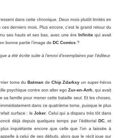
ressent dans cette chronique. Deux mois plutôt limités en
 ces derniers mois. Plus encore, c’est le grand retour du
 connu ses hauts et ses bas, avec une ère
Infinite
qui avait
e en bonne partie l’image de
DC Comics
?
ue a été écrite suite à l’envoi d’exemplaires par l’éditeur.
ernier tome du
Batman
de
Chip Zdarksy
un super-héros
aille psychique contre son alter ego
Zur-en-Arrh
, qui avait
de sa famille pour mener cette bataille seul. Et les choses,
 immédiatement dans ce quatrième tome, puisque le plus
fait surface : le
Joker
. Celui qui a disparu très tôt dans
oncé déjà depuis quelques temps par l’éditorial
DC
, et
plus inquiétante encore que celle que l’on a laissée à
appelle à celui de ses débuts, alors que le récit joue sur