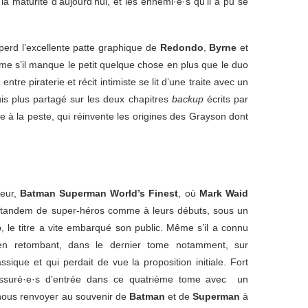
la maturité d’aujourd’hui, et les ennemi·e·s qu’il a pu se
perd l’excellente patte graphique de
Redondo
,
Byrne
et
ême s’il manque le petit quelque chose en plus que le duo
re piraterie et récit intimiste se lit d’une traite avec un
uis plus partagé sur les deux chapitres
backup
écrits par
ie à la peste, qui réinvente les origines des Grayson dont
meur,
Batman Superman World’s Finest
, où
Mark Waid
e tandem de super-héros comme à leurs débuts, sous un
, le titre a vite embarqué son public. Même s’il a connu
en retombant, dans le dernier tome notamment, sur
sique et qui perdait de vue la proposition initiale. Fort
ssuré·e·s d’entrée dans ce quatrième tome avec
un
e nous renvoyer au souvenir de
Batman
et de
Superman
à