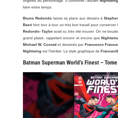
origines du personnage. Il confronte l’ancien
Nightwing
faire entre temps.
Bruno Redondo
laisse sa place aux dessins à
Stephe
Basri
font tour à tour un très bon travail pour conserve
Redondo
–
Taylor
avait su très vite trouver. On ne boude 
grand plaisir, rappelant encore et encore que
Nightwin
Michael W. Conrad
et dessinés par
Francesco Francav
Nightwing
est l’héritier. Le style graphique de
Francavil
Batman Superman World’s Finest – Tome 