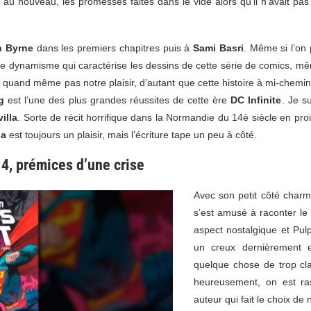
au nouveau, les promesses faites dans le vide alors qu’il n’avait pas 
n Byrne
dans les premiers chapitres puis à
Sami Basri
. Même si l’on 
r le dynamisme qui caractérise les dessins de cette série de comics, m
quand même pas notre plaisir, d’autant que cette histoire à mi-chemin ent
g
est l’une des plus grandes réussites de cette ère
DC Infinite
. Je s
illa
. Sorte de récit horrifique dans la Normandie du 14è siècle en pro
la
est toujours un plaisir, mais l’écriture tape un peu à côté.
4, prémices d’une crise
Avec son petit côté char
s’est amusé à raconter l
aspect nostalgique et Pulp
un creux dernièrement 
quelque chose de trop clas
heureusement, on est ra
auteur qui fait le choix d