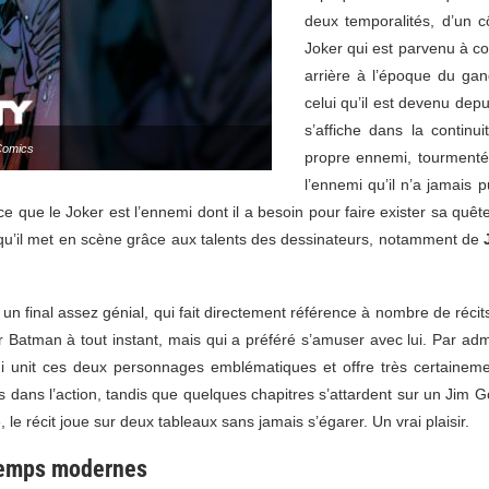
deux temporalités, d’un c
Joker qui est parvenu à con
arrière à l’époque du ga
celui qu’il est devenu dep
s’affiche dans la continu
Comics
propre ennemi, tourmenté 
l’ennemi qu’il n’a jamais p
arce que le Joker est l’ennemi dont il a besoin pour faire exister sa q
 qu’il met en scène grâce aux talents des dessinateurs, notamment de
à un final assez génial, qui fait directement référence à nombre de réc
er Batman à tout instant, mais qui a préféré s’amuser avec lui. Par ad
ui unit ces deux personnages emblématiques et offre très certaineme
dans l’action, tandis que quelques chapitres s’attardent sur un Jim Gord
e, le récit joue sur deux tableaux sans jamais s’égarer. Un vrai plaisir.
 temps modernes