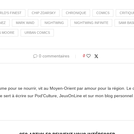
LD'S FINEST
CHIP ZDARSKY
CHRONIQUE
COMICS
CRITIQU
NEZ
MARK WAID
NIGHTWING
NIGHTWING INFINITE
SAMI BAS
S MOORE
URBAN COMICS
0 commentaires
0
me pour se nourrir, vit au Moyen-Orient par amour pour la région. Le c
e sert à écrire sur Pod'Culture, JeuxOnLine et sur mon blog personnel