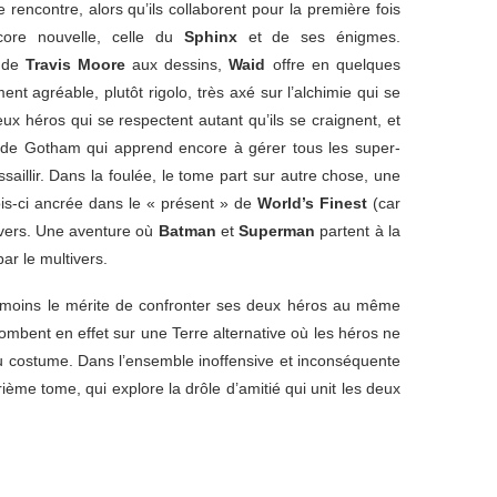
 rencontre, alors qu’ils collaborent pour la première fois
ore nouvelle, celle du
Sphinx
et de ses énigmes.
i de
Travis Moore
aux dessins,
Waid
offre en quelques
nt agréable, plutôt rigolo, très axé sur l’alchimie qui se
x héros qui se respectent autant qu’ils se craignent, et
le de Gotham qui apprend encore à gérer tous les super-
’assaillir. Dans la foulée, le tome part sur autre chose, une
ois-ci ancrée dans le « présent » de
World’s Finest
(car
tivers. Une aventure où
Batman
et
Superman
partent à la
par le multivers.
 moins le mérite de confronter ses deux héros au même
 tombent en effet sur une Terre alternative où les héros ne
 costume. Dans l’ensemble inoffensive et inconséquente
ème tome, qui explore la drôle d’amitié qui unit les deux