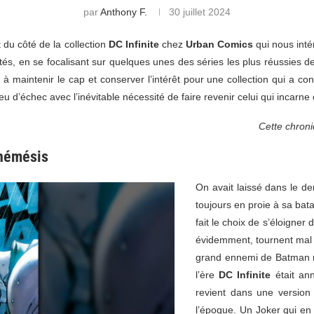
par
Anthony F.
30 juillet 2024
et du côté de la collection
DC Infinite
chez
Urban Comics
qui nous inté
és, en se focalisant sur quelques unes des séries les plus réussies de
il à maintenir le cap et conserver l’intérêt pour une collection qui a
eu d’échec avec l’inévitable nécessité de faire revenir celui qui incarn
Cette chroniq
 némésis
On avait laissé dans le d
toujours en proie à sa bat
fait le choix de s’éloigner 
évidemment, tournent mal
grand ennemi de Batman re
l’ère
DC Infinite
était ann
revient dans une version 
l’époque. Un Joker qui en 