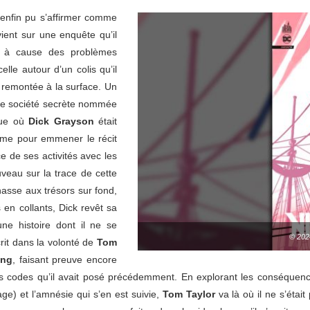
enfin pu s’affirmer comme
ient sur une enquête qu’il
t à cause des problèmes
elle autour d’un colis qu’il
t remontée à la surface. Un
’une société secrète nommée
que où
Dick Grayson
était
mme pour emmener le récit
e de ses activités avec les
eau sur la trace de cette
hasse aux trésors sur fond,
 en collants, Dick revêt sa
une histoire dont il ne se
© 202
rit dans la volonté de
Tom
ing
, faisant preuve encore
les codes qu’il avait posé précédemment. En explorant les conséquenc
e) et l’amnésie qui s’en est suivie,
Tom Taylor
va là où il ne s’étai