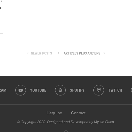
t
n
NEWER POSTS
ARTICLES PLUS ANCIENS
RAM
YOUTUBE
SPOTIFY
TWITCH
L’équipe
Contact
© Copyright 2020. Designed and Developed by Mystic-Falco.