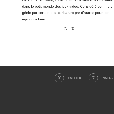
Personnage clivant, Hideo Kojima ne laisse pas indifféren
dans le petit monde des jeux vidéo. Considéré comme u
génie par certain·e·s, caricaturé par d’autres pour son
égo qui a bien…
TWITTER
INSTAG