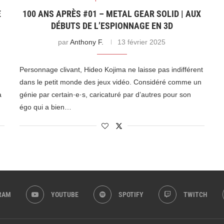
E
100 ANS APRÈS #01 – METAL GEAR SOLID | AUX
DÉBUTS DE L’ESPIONNAGE EN 3D
par
Anthony F.
13 février 2025
Personnage clivant, Hideo Kojima ne laisse pas indifférent
dans le petit monde des jeux vidéo. Considéré comme un
a
génie par certain·e·s, caricaturé par d’autres pour son
égo qui a bien…
RAM
YOUTUBE
SPOTIFY
TWITCH