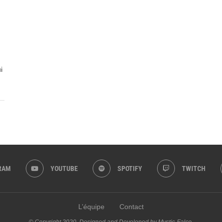
i
RAM
YOUTUBE
SPOTIFY
TWITCH
L’équipe
Contact