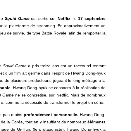
que
Squid Game
est sortie sur
Netflix
, le
17 septembre
ur la plateforme de streaming. En approximativement un
jeu de survie, de type Battle Royale, afin de remporter la
de
Squid Game
a pris treize ans est un raccourci tentant
jet d’un film ait germé dans l’esprit de Hwang Dong-hyuk
efus de plusieurs producteurs, jugeant le long-métrage à la
obable
. Hwang Dong-hyuk se consacra à la réalisation de
d Game
ne se concrétise, sur Netflix. Mais de nombreux
ire, comme la nécessité de transformer le projet en série.
re pas moins
profondément personnelle.
Hwang Dong-
 de la Corée, tout en y insufflant de nombreux
éléments
’image de Gi-Hun, (le protagoniste), Hwang Dong-hyuk a