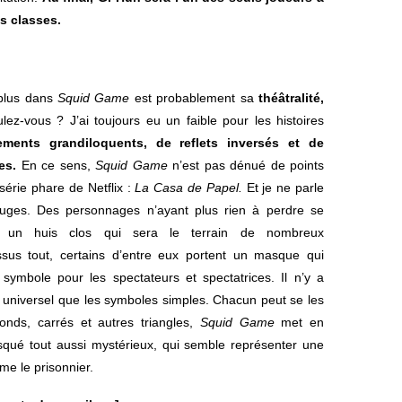
es classes.
 plus dans
Squid Game
est probablement sa
théâtralité,
ez-vous ? J’ai toujours eu un faible pour les histoires
ements grandiloquents, de reflets inversés et de
es.
En ce sens,
Squid Game
n’est pas dénué de points
érie phare de Netflix :
La Casa de Papel.
Et je ne parle
uges. Des personnages n’ayant plus rien à perdre se
s un huis clos qui sera le terrain de nombreux
sus tout, certains d’entre eux portent un masque qui
symbole pour les spectateurs et spectatrices. Il n’y a
s universel que les symboles simples. Chacun peut se les
onds, carrés et autres triangles,
Squid Game
met en
qué tout aussi mystérieux, qui semble représenter une
ême le prisonnier.