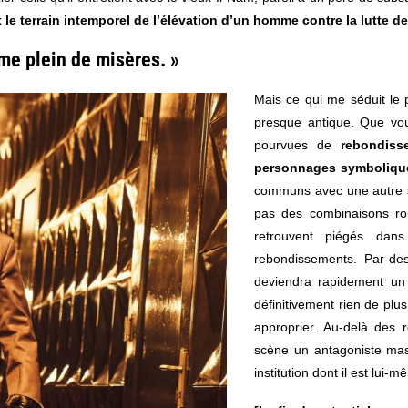
 le terrain intemporel de l’élévation d’un homme contre la lutte d
me plein de misères. »
Mais ce qui me séduit le
presque antique. Que voul
pourvues de
rebondiss
personnages symboliqu
communs avec une autre s
pas des combinaisons ro
retrouvent piégés dan
rebondissements. Par-des
deviendra rapidement un 
définitivement rien de plu
approprier. Au-delà des r
scène un antagoniste mas
institution dont il est lui-m