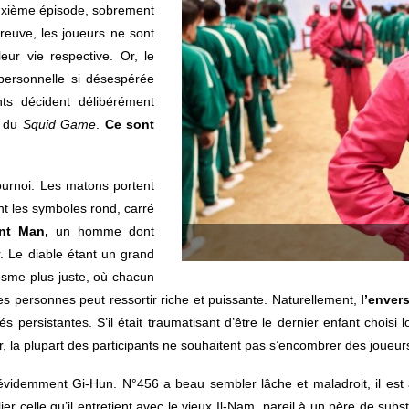
deuxième épisode, sobrement
preuve, les joueurs ne sont
eur vie respective. Or, le
 personnelle si désespérée
nts décident délibérément
e du
Squid Game
.
Ce sont
 tournoi. Les matons portent
t les symboles rond, carré
nt Man,
un homme dont
r. Le diable étant un grand
osme plus juste, où chacun
s personnes peut ressortir riche et puissante. Naturellement,
l’enver
és persistantes. S’il était traumatisant d’être le dernier enfant choisi l
 la plupart des participants ne souhaitent pas s’encombrer des joueurs 
t évidemment Gi-Hun. N°456 a beau sembler lâche et maladroit, il est
er celle qu’il entretient avec le vieux Il-Nam, pareil à un père de subst