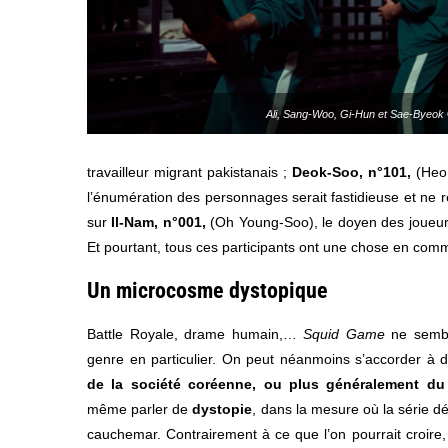
Ali, Sang-Woo, Gi-Hun et Sae-Byeok ©
travailleur migrant pakistanais ;
Deok-Soo, n°101,
(Heo 
l’énumération des personnages serait fastidieuse et ne re
sur
Il-Nam, n°001,
(Oh Young-Soo), le doyen des joueurs.
Et pourtant, tous ces participants ont une chose en commu
Un microcosme dystopique
Battle Royale, drame humain,…
Squid Game
ne sembl
genre en particulier. On peut néanmoins s’accorder à di
de la société coréenne, ou plus généralement du 
même parler de
dystopie
, dans la mesure où la série dé
cauchemar. Contrairement à ce que l’on pourrait croire,