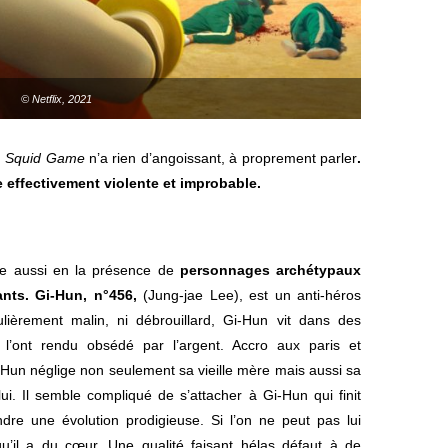
© Netflix, 2021
.
Squid Game
n’a rien d’angoissant, à proprement parler
.
le effectivement violente et improbable.
ide aussi en la présence de
personnages archétypaux
nts.
Gi-Hun, n°456,
(Jung-jae Lee), est un anti-héros
ulièrement malin, ni débrouillard, Gi-Hun vit dans des
i l’ont rendu obsédé par l’argent. Accro aux paris et
-Hun néglige non seulement sa vieille mère mais aussi sa
 lui. Il semble compliqué de s’attacher à Gi-Hun qui finit
dre une évolution prodigieuse. Si l’on ne peut pas lui
qu’il a du cœur. Une qualité faisant hélas défaut à de