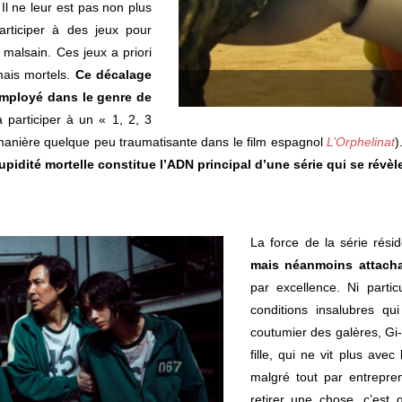
 Il ne leur est pas non plus
articiper à des jeux pour
 malsain. Ces jeux a priori
ais mortels.
Ce décalage
employé dans le genre de
participer à un « 1, 2, 3
e manière quelque peu traumatisante dans le film espagnol
L’Orphelinat
)
cupidité mortelle constitue l’ADN principal d’une série qui se révè
La force de la série rés
mais néanmoins attacha
par excellence. Ni partic
conditions insalubres qu
coutumier des galères, Gi
fille, qui ne vit plus avec
malgré tout par entrepren
retirer une chose, c’est 