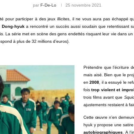
par
F-De-Lo
25 novembre 2021
é pour participer à des jeux illicites, il ne vous aura pas échappé 
 Dong-hyuk
a rencontré un succès aussi soudain que retentissant s
ois. La série met en scène des gens endettés risquant leur vie dans un 
pond à plus de 32 millions d’euros).
Prétendre que l’écriture 
mais aisé. Bien que le pro
en
2008
, il a essuyé le r
fois
trop violent et impr
trois films avant que
Squi
ajustements restaient à fa
Cette œuvre n’en demeu
hyuk y propose une satire
autobiographiques
. A l