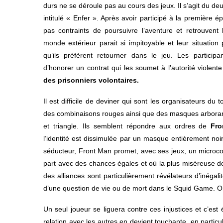
durs ne se déroule pas au cours des jeux. Il s’agit du 
intitulé « Enfer ». Après avoir participé à la première é
pas contraints de poursuivre l’aventure et retrouvent l
monde extérieur parait si impitoyable et leur situation
qu’ils préfèrent retourner dans le jeu. Les participa
d’honorer un contrat qui les soumet à l’autorité violent
des prisonniers volontaires.
Il est difficile de deviner qui sont les organisateurs du
des combinaisons rouges ainsi que des masques arboran
et triangle. Ils semblent répondre aux ordres de
Fro
l’identité est dissimulée par un masque entièrement noi
séducteur, Front Man promet, avec ses jeux, un microc
part avec des chances égales et où la plus miséreuse de
des alliances sont particulièrement révélateurs d’inégalit
d’une question de vie ou de mort dans le Squid Game. Or,
Un seul joueur se liguera contre ces injustices et c’es
relation avec les autres en devient touchante, en particuli