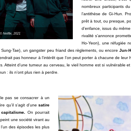
nombreux participants d
l’antithèse de Gi-Hun. Pro
prêt à tout, ou presque, p
d’enfance, issus du même qu
 Netflix, 2021
rivalité s’annonce promet
Ho-Yeon), une réfugiée n
Sung-Tae), un gangster peu friand des règlements, ou encore
Jun-
ndrait pas honneur à l’intérêt que l’on peut porter à chacune de leur hi
 Atteint d’une tumeur au cerveau, le vieil homme est si vulnérable et 
n : ils n’ont plus rien à perdre.
e pas se consacrer à un
re qu’il s’agit d’une
satire
capitalisme.
On pourrait
peint une société virant au
 l’un des épisodes les plus