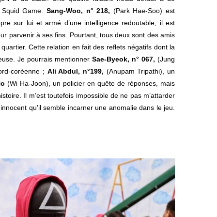
u Squid Game.
Sang-Woo, n° 218,
(Park Hae-Soo) est
pre sur lui et armé d’une intelligence redoutable, il est
our parvenir à ses fins. Pourtant, tous deux sont des amis
artier. Cette relation en fait des reflets négatifs dont la
teuse. Je pourrais mentionner
Sae-Byeok, n° 067,
(Jung
ord-coréenne ;
Ali Abdul, n°199,
(Anupam Tripathi), un
Ho
(Wi Ha-Joon), un policier en quête de réponses, mais
stoire. Il m’est toutefois impossible de ne pas m’attarder
innocent qu’il semble incarner une anomalie dans le jeu.