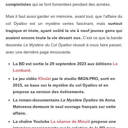
complotistes
qui se font fomentées pendant des années.
Mais il faut aussi garder en mémoire, avant tout, que l’affaire du
col Dyatlov est un mystère certes fascinant, mais
surtout
tragique et triste, ayant coûté la vie à neuf jeunes gens qui
avaient encore toute la vie devant eux.
C’est ce que la bande
dessinée
Le Mystère du Col Dyatlov
réussit à nous faire passer,
avec une dernière page émouvante.
La BD est sortie le 29 septembre 2023 aux éditions
Le
Lombard.
Le jeu vidéo
Kholat
par le studio IMGN.PRO, sorti en
2015, se base sur le mystère du col Dyatlov et en
propose sa version des événements.
Le roman-documentaire
Le Mystère Dyatlov
de Anna
Matveeva demeure le seul ouvrage français sur cette
affaire.
La chaîne Youtube
La séance de Minuit
propose une
interview passionnante sur la création de la BD avec