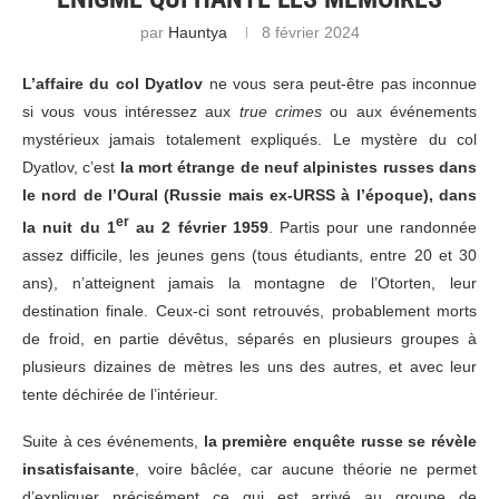
par
Hauntya
8 février 2024
L’affaire du col Dyatlov
ne vous sera peut-être pas inconnue
si vous vous intéressez aux
true crimes
ou aux événements
mystérieux jamais totalement expliqués. Le mystère du col
Dyatlov, c’est
la mort étrange de neuf alpinistes russes dans
le nord de l’Oural (Russie mais ex-URSS à l’époque), dans
er
la nuit du 1
au 2 février 1959
. Partis pour une randonnée
assez difficile, les jeunes gens (tous étudiants, entre 20 et 30
ans), n’atteignent jamais la montagne de l’Otorten, leur
destination finale. Ceux-ci sont retrouvés, probablement morts
de froid, en partie dévêtus, séparés en plusieurs groupes à
plusieurs dizaines de mètres les uns des autres, et avec leur
tente déchirée de l’intérieur.
Suite à ces événements,
la première enquête russe se révèle
insatisfaisante
, voire bâclée, car aucune théorie ne permet
d’expliquer précisément ce qui est arrivé au groupe de