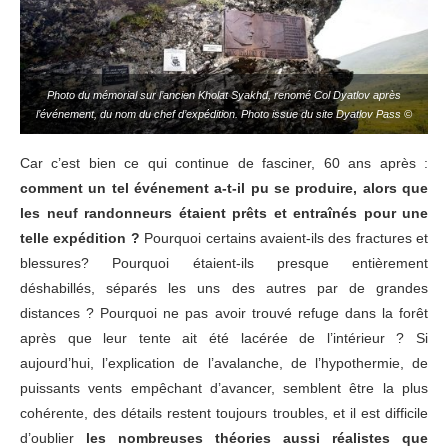
Photo du mémorial sur l’ancien Kholat Syakhd, renomé Col Dyatlov après
l’événement, du nom du chef d’expédition. Photo issue du site Dyatlov Pass ©
Car c’est bien ce qui continue de fasciner, 60 ans après :
comment un tel événement a-t-il pu se produire, alors que
les neuf randonneurs étaient prêts et entraînés pour une
telle expédition ?
Pourquoi certains avaient-ils des fractures et
blessures? Pourquoi étaient-ils presque entièrement
déshabillés, séparés les uns des autres par de grandes
distances ? Pourquoi ne pas avoir trouvé refuge dans la forêt
après que leur tente ait été lacérée de l’intérieur ? Si
aujourd’hui, l’explication de l’avalanche, de l’hypothermie, de
puissants vents empêchant d’avancer, semblent être la plus
cohérente, des détails restent toujours troubles, et il est difficile
d’oublier
les nombreuses théories aussi réalistes que