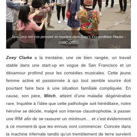
Jane Levy met vos pensées en musique dans Zoey’s Extraordinary Playlist –
©NBC (2020)
Zoey Clarke
a la trentaine, une vie bien
rangée, un travail
stable dans une start-up
en vogue de San Francisco et un
d
ésamour profond pour les comédies musicales. Cette jeune
femme active et passionnée à qui tout semble sourire doit
pourtant faire face à une situation familiale compliquée. En
cause, son père,
Mitch
, atteint d’une maladie dégénérative
rare. Inquiète à l’idée que cette pathologie soit héréditaire, notre
héroïne se décide, malgré son intense claustrophobie, à passer
une IRM afin de se rassurer un minimum… et c’est évidemment
à ce moment-là que les ennuis vont commencer. Coincée dans
la machine infernale tandis qu’un tremblement de terre survient