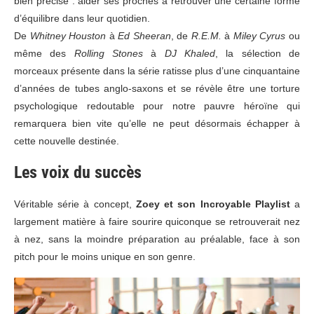
bien précise : aider ses proches à retrouver une certaine forme
d’équilibre dans leur quotidien.
De
Whitney Houston
à
Ed Sheeran
, de
R.E.M.
à
Miley Cyrus
ou
même des
Rolling
Stones
à
DJ Khaled
, la sélection de
morceaux présente dans la série ratisse plus d’une cinquantaine
d’années de tubes anglo-saxons et se révèle être une torture
psychologique redoutable pour notre pauvre héroïne qui
remarquera bien vite qu’elle ne peut désormais échapper à
cette nouvelle destinée.
Les voix du succès
Véritable série à concept,
Zoey et son Incroyable Playlist
a
largement matière à faire sourire quiconque se retrouverait nez
à nez, sans la moindre préparation au préalable, face à son
pitch pour le moins unique en son genre.