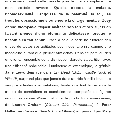
nos écrans durant cette période pour le moins complexe que
notre société traverse.
Qu’elle aborde la maladie,
l’homosexualité, l’angoisse de la paternité, la foi, les
troubles obsessionnels ou encore la charge mentale,
Zoey
et son Incroyable Playlist
maîtrise
son ton et ses sujets en
faisant preuve d’une étonnante délicatesse lorsque le
besoin s’en fait sentir.
Grâce à cela, la série ne s’interdit rien
et use de toutes ses aptitudes pour nous faire rire comme une
madeleine autant que pleurer aux éclats.
Dans ce petit jeu des
émotions, l’ensemble de la distribution déroule sa partition avec
une efficacité redoutable. Lumineuse et excentrique, la géniale
Jane Levy
, déjà vue dans
Evil Dead
(2013)
,
Castle Rock
et
What/If
, surprend plus que jamais dans un rôle à mille lieues de
ses précédentes interprétations, tandis que tout le reste de la
troupe de comédiens et comédiennes, c
omposée de figures
reconnues venues d’une multitude de productions américaines,
de
Lauren Graham
(
Gilmore Girls, Parenthood
) à
Peter
Gallagher
(
Newport Beach, Covert Affairs
) en passant par
Mary