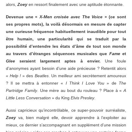
alors,
Zoey
en ressort finalement avec une aptitude étonnante.
Devenue une «
X-Men croisée avec The Voice
» (ce sont
ses propres mots), la voilà désormais en mesure de capter
une curieuse fréquence habituellement inaudible pour tout
être humain, une particularité qui se traduit par la
possibilité d’entendre les états d’âme de tout son monde
au travers d’étranges séquences musicales que
Fame
et
Glee
seraient largement aptes à envier.
Une foule
d’anonymes ayant besoin d’une aide précieuse ? Retentit alors
«
Help !
» des
Beatles
. Un meilleur ami secrètement amoureux
? Il se mettra à entonner «
I Think I Love You
» de
The
Partridge Family
. Une mère au bout du rouleau ? Place à «
A
Little Less Conversation
» du King
Elvis Presley
.
Aussi capricieux qu’incontrôlable, ce super-pouvoir surréaliste,
Zoey
va, bien malgré elle, devoir apprendre à l’exploiter au
mieux, ce dernier s’accompagnant en supplément d’une mission