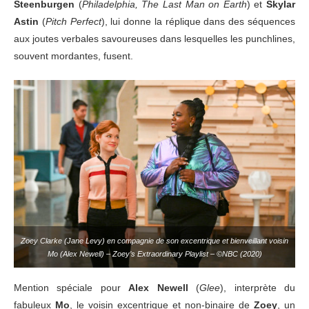
Steenburgen
(
Philadelphia, The Last Man on Earth
) et
Skylar
Astin
(
Pitch Perfect
), lui donne la réplique dans des séquences
aux joutes verbales savoureuses dans lesquelles les punchlines,
souvent mordantes, fusent.
Zoey Clarke (Jane Levy) en compagnie de son excentrique et bienveillant voisin
Mo (Alex Newell) – Zoey’s Extraordinary Playlist – ©NBC (2020)
Mention spéciale pour
Alex Newell
(
Glee
), interprète du
fabuleux
Mo
, le voisin excentrique et non-binaire de
Zoey
, un