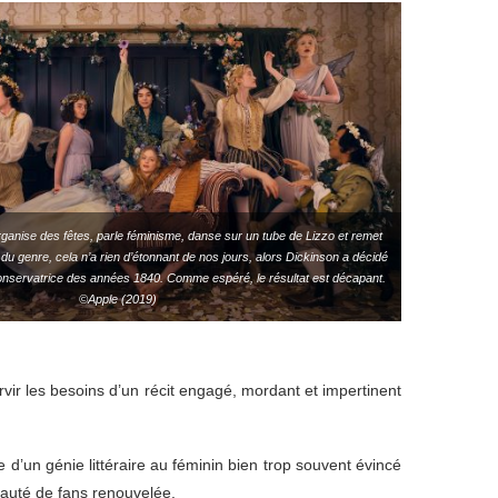
ganise des fêtes, parle féminisme, danse sur un tube de Lizzo et remet
du genre, cela n’a rien d’étonnant de nos jours, alors Dickinson a décidé
 conservatrice des années 1840. Comme espéré, le résultat est décapant.
©Apple (2019)
vir les besoins d’un récit engagé, mordant et impertinent
e d’un génie littéraire au féminin bien trop souvent évincé
nauté de fans renouvelée.