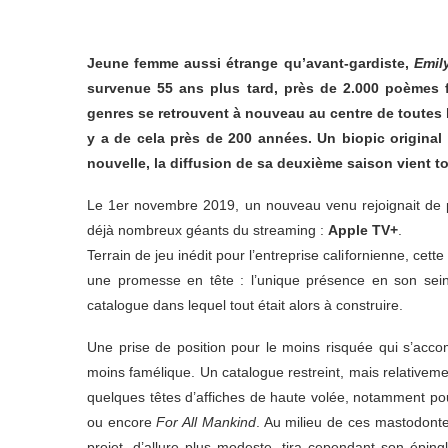
Jeune femme aussi étrange qu’avant-gardiste,
Emil
survenue 55 ans plus tard, près de 2.000 poèmes 
genres se retrouvent à nouveau au centre de toutes le
y a de cela près de 200 années. Un biopic original
nouvelle, la diffusion de sa deuxième saison vient t
Le 1er novembre 2019, un nouveau venu rejoignait de pl
déjà nombreux géants du streaming :
Apple TV+
.
Terrain de jeu inédit pour l’entreprise californienne, ce
une promesse en tête : l’unique présence en son sein
catalogue dans lequel tout était alors à construire.
Une prise de position pour le moins risquée qui s’acc
moins famélique. Un catalogue restreint, mais relativemen
quelques têtes d’affiches de haute volée, notamment po
ou encore
For All Mankind
. Au milieu de ces mastodont
projet, d’allure plus modeste, tira cependant son épi