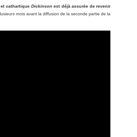
 et cathartique
Dickinson
est déjà assurée de revenir
ieurs mois avant la diffusion de la seconde partie de la