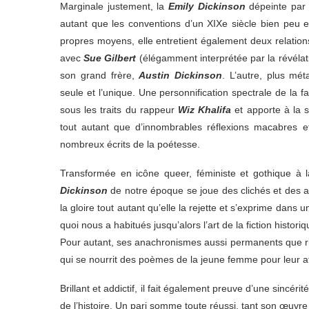
Marginale justement, la
Emily Dickinson
dépeinte par la
autant que les conventions d’un XIXe siècle bien peu e
propres moyens, elle entretient également deux relation
avec
Sue Gilbert
(élégamment interprétée par la révéla
son grand frère,
Austin Dickinson
. L’autre, plus mét
seule et l’unique. Une personnification spectrale de la 
sous les traits du rappeur
Wiz Khalifa
et apporte à la 
tout autant que d’innombrables réflexions macabres e
nombreux écrits de la poétesse.
Transformée en icône queer, féministe et gothique à 
Dickinson
de notre époque se joue des clichés et des at
la gloire tout autant qu’elle la rejette et s’exprime dans 
quoi nous a habitués jusqu’alors l’art de la fiction histori
Pour autant, ses anachronismes aussi permanents que risq
qui se nourrit des poèmes de la jeune femme pour leur at
Brillant et addictif, il fait également preuve d’une sincé
de l’histoire. Un pari somme toute réussi, tant son œuv