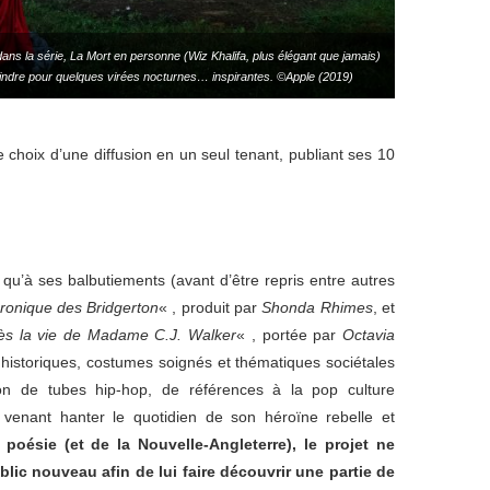
ns la série, La Mort en personne (Wiz Khalifa, plus élégant que jamais)
oindre pour quelques virées nocturnes… inspirantes. ©Apple (2019)
e choix d’une diffusion en un seul tenant, publiant ses 10
rs qu’à ses balbutiements (avant d’être repris entre autres
ronique des Bridgerton
« , produit par
Shonda Rhimes
, et
rès la vie de Madame C.J. Walker
« , portée par
Octavia
 historiques, costumes soignés et thématiques sociétales
on de tubes hip-hop, de références à la pop culture
 venant hanter le quotidien de son héroïne rebelle et
 poésie (et de la Nouvelle-Angleterre), le projet ne
lic nouveau afin de lui faire découvrir une partie de