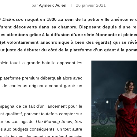
par
Aymeric Aulen
26 janvier 2021
y Dickinson
naquit en 1830 au sein de la petite ville américaine 
furent découverts dans sa chambre. Disposant depuis d’une ren
s attentions grâce à la diffusion d’une série étonnante et pleineme
 (et volontairement anachronique à bien des égards) qui se révè
out juste de débuter du côté de la plateforme d’un géant à la po
ein fouet la grande bataille opposant les
tte plateforme premium débarquait alors avec
 de contenus originaux venant garnir un
ompagna de ce fait d’un lancement pour le
t qualitatif, pouvant toutefois compter sur
ur les castings de
The Morning Show
,
See
es aux budgets conséquents, un tout autre
ngle du jeu en devenant un profond succès