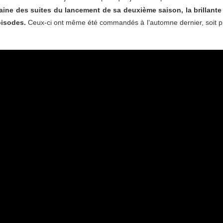
ine des suites du lancement de sa deuxième saison, la brillante
pisodes.
Ceux-ci ont même été commandés à l’automne dernier, soit plus