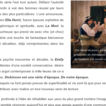
 série l’est tout autant. Défiant l’autorité
nclin à voir des femmes réussir par leurs
s des plus particulières. L’une amoureuse,
tion
Ella Hunt
), future épouse orpheline de
aphorique et spirituelle, avec
La Mort
, la
faucheuse qui prend vie avec chic (et choc)
série une touche de fantastique bienvenue
t décalées, déjà omniprésentes dans les
Une bande de jeunes qui or
en question les thématiques 
la psyché insoumise et décalée, la
Emily
de l’appliquer à la société
tentes d’une société conservatrice, désire
un argot contemporain à mille lieues de ce à
que.
Dickinson
est une série d’époque. De notre époque.
ués ne font jamais preuve de superficialité et ne sont là que pour ser
tribuer avec malice un tout nouveau sens de lecture.
rité profonde à l’idée de réhabiliter aux yeux du plus grand nombre l’imag
re semble résonner aujourd’hui et plus que jamais auprès d’une commu