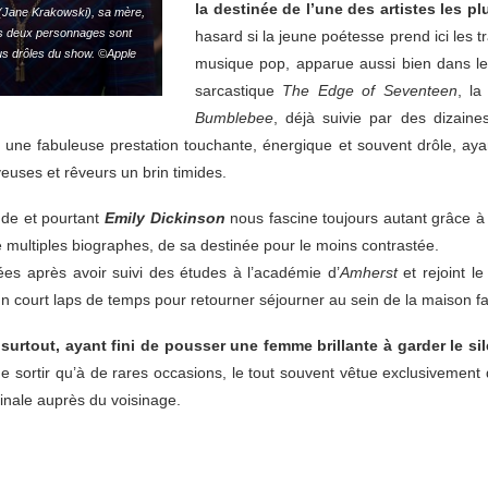
la destinée de l’une des artistes les p
 (Jane Krakowski), sa mère,
es deux personnages sont
hasard si la jeune poétesse prend ici les tr
us drôles du show. ©Apple
musique pop, apparue aussi bien dans l
sarcastique
The Edge of Seventeen
, l
Bumblebee
, déjà suivie par des dizaine
i une fabuleuse prestation touchante, énergique et souvent drôle, ayant 
euses et rêveurs un brin timides.
nde et pourtant
Emily Dickinson
nous fascine toujours autant grâce à
e multiples biographes, de sa destinée pour le moins contrastée.
s après avoir suivi des études à l’académie d’
Amherst
et rejoint l
n court laps de temps pour retourner séjourner au sein de la maison fa
 surtout, ayant fini de pousser une femme brillante à garder le s
e sortir qu’à de rares occasions, le tout souvent vêtue exclusivement d
inale auprès du voisinage.