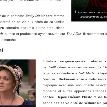
À de nombreuses reprises da
es de la poétesse
Emily Dickinson
, femme
presse Emily de la rej
tièreté de sa vie aux côtés de sa famille
 Au contraire des trois autres productions
th
, autrice et productrice ayant œuvrée sur
The Affair
, fit notamment l
 le marché.
nt
Initiatrice d’un genre qui n’en n’était alo
par
Netflix
dans le succès maison «
La Ch
la plus confidentielle «
Self Made : D’ap
Spencer
),
Dickinson
s’ose à mêler récits
d’époque avec une ébouriffante sélecti
moderne et autres apparitions étranges
habitée.
Dépoussiérant l’histoire de la
cache pas sa volonté de séduire un pub