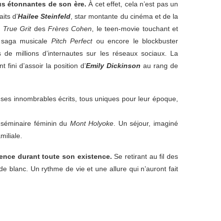
lus étonnantes de son ère.
À cet effet, cela n’est pas un
aits d’
Hailee Steinfeld
, star montante du cinéma et de la
e
True Grit
des
Frères Cohen
, le teen-movie touchant et
a saga musicale
Pitch Perfect
ou encore le blockbuster
s de millions d’internautes sur les réseaux sociaux. La
fini d’assoir la position d’
Emily Dickinson
au rang de
 ses innombrables écrits, tous uniques pour leur époque,
e séminaire féminin du
Mont Holyoke
. Un séjour, imaginé
miliale.
ilence durant toute son existence.
Se retirant au fil des
e blanc. Un rythme de vie et une allure qui n’auront fait