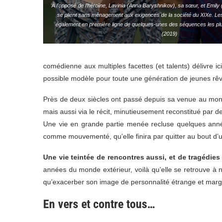
À l’opposé de l’héroïne, Lavinia (Anna Baryshnikov), sa sœur, et Emily
se plient sans ménagement aux exigences de la société du XIXe. L
également en première ligne de quelques-unes des séquences les pl
(2019)
comédienne aux multiples facettes (et talents) délivre ic
possible modèle pour toute une génération de jeunes rêv
Près de deux siècles ont passé depuis sa venue au mo
mais aussi via le récit, minutieusement reconstitué par d
Une vie en grande partie menée recluse quelques année
comme mouvementé, qu’elle finira par quitter au bout d’u
Une vie teintée de rencontres aussi, et de tragédies
années du monde extérieur, voilà qu’elle se retrouve à n
qu’exacerber son image de personnalité étrange et marg
En vers et contre tous…