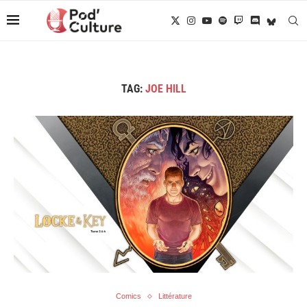
TAG:
JOE HILL
Comics
Littérature