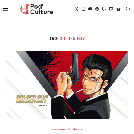
TAG:
GOLDEN GUY
Littérature
Mangas