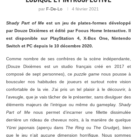
par
F-De-Lo
4 février 2021
Shady Part of Me
est un jeu de plates-formes développé
par Douze Dixièmes et édité par Focus Home Interactive. Il
est disponible sur PlayStation 4, X-Box One, Nintendo
Switch et PC depuis le 10 décembre 2020.
Comme nombre de ses confrères de la scène indépendante,
(Douze Dixièmes est un studio français créé en 2017 et
composé de sept personnes), ce
puzzle game
nous pousse à
bousculer nos habitudes de joueurs et surtout notre vision
confortable de la vie. J’ai pris un tel plaisir à le découvrir, à
l’aveugle, que je vais tâcher de le présenter, sans divulguer des
éléments majeurs de l’intrigue ou même du gameplay.
Shady
Part of Me
nous permet d’incarner une fillette dissimulée
derrière un rideau de cheveux noirs, à la manière de quelque
Yūrei
japonais (aperçu dans
The Ring
ou
The Grudge
), bien
que le jeu n’ait aucune dimension horrifique. Nous sommes