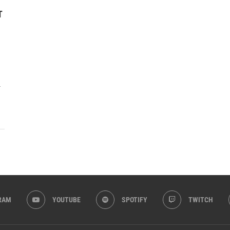
T
.
RAM
YOUTUBE
SPOTIFY
TWITCH