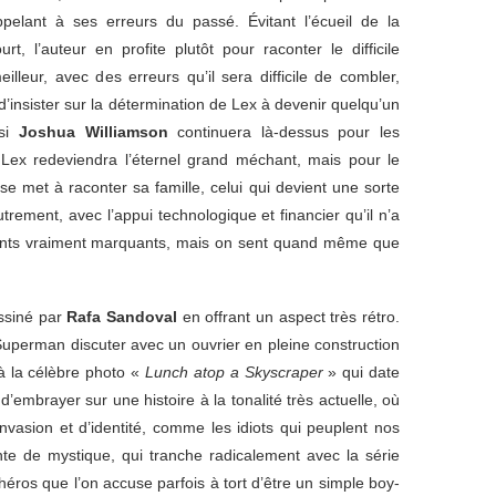
ppelant à ses erreurs du passé. Évitant l’écueil de la
t, l’auteur en profite plutôt pour raconter le difficile
leur, avec des erreurs qu’il sera difficile de combler,
d’insister sur la détermination de Lex à devenir quelqu’un
 si
Joshua Williamson
continuera là-dessus pour les
Lex redeviendra l’éternel grand méchant, mais pour le
met à raconter sa famille, celui qui devient une sorte
ement, avec l’appui technologique et financier qu’il n’a
ments vraiment marquants, mais on sent quand même que
ssiné par
Rafa Sandoval
en offrant un aspect très rétro.
Superman discuter avec un ouvrier en pleine construction
à la célèbre photo «
Lunch atop a Skyscraper
» qui date
’embrayer sur une histoire à la tonalité très actuelle, où
vasion et d’identité, comme les idiots qui peuplent nos
te de mystique, qui tranche radicalement avec la série
héros que l’on accuse parfois à tort d’être un simple boy-