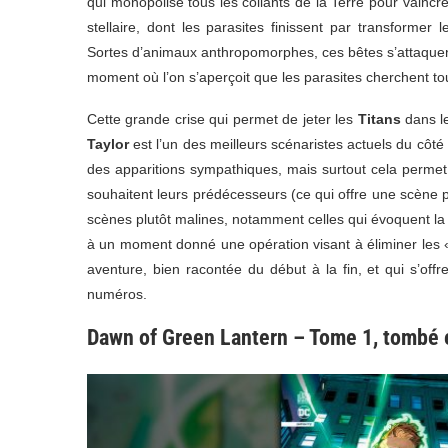
qui monopolise tous les collants de la Terre pour vainc
stellaire, dont les parasites finissent par transformer
Sortes d’animaux anthropomorphes, ces bêtes s’attaquent 
moment où l’on s’aperçoit que les parasites cherchent to
Cette grande crise qui permet de jeter les
Titans
dans le
Taylor
est l’un des meilleurs scénaristes actuels du côté
des apparitions sympathiques, mais surtout cela permet
souhaitent leurs prédécesseurs (ce qui offre une scène p
scènes plutôt malines, notamment celles qui évoquent la f
à un moment donné une opération visant à éliminer les « b
aventure, bien racontée du début à la fin, et qui s’of
numéros.
Dawn of Green Lantern – Tome 1, tombé