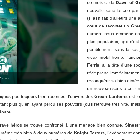
ce mois-ci de
Dawn of Gr
nouvelle série lancée pa
(
Flash
fait d’ailleurs une 
cœur de raconter un
Gre
numéro nous emmène en e
plus populaires, qui s’es
péniblement, sans le sou
vieux mobil-home, l’anci
Ferris
, à la tête d’une so
récit prend immédiatement
Comics
reconquérir sa bien aimée e
un nouveau sens à cet uni
ques pas toujours bien racontés, l’univers des
Green Lanterns
est lo
nt plus qu’en ayant perdu ses pouvoirs (qu’il retrouve très vite, ma
répare.
 brave héros se trouve confronté à une menace bien connue,
Sinest
t même très bien à deux numéros de
Knight Terrors
, l’évènement don