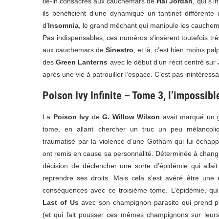
tie-in consacrés aux cauchemars de
Hal Jordan
, qui s’
ils bénéficient d’une dynamique un tantinet différent
d’
Insomnia
, le grand méchant qui manipule les cauchem
Pas indispensables, ces numéros s’insèrent toutefois très 
aux cauchemars de
Sinestro
, et là, c’est bien moins pa
des
Green Lanterns
avec le début d’un récit centré sur
après une vie à patrouiller l’espace. C’est pas inintéressa
Poison Ivy Infinite – Tome 3, l’impossib
La
Poison Ivy
de
G. Willow Wilson
avait marqué un g
tome, en allant chercher un truc un peu mélancol
traumatisé par la violence d’une Gotham qui lui échap
ont remis en cause sa personnalité. Déterminée à change
décision de déclencher une sorte d’épidémie qui allai
reprendre ses droits. Mais cela s’est avéré être une e
conséquences avec ce troisième tome. L’épidémie, q
Last of Us
avec son champignon parasite qui prend p
(et qui fait pousser ces mêmes champignons sur leurs