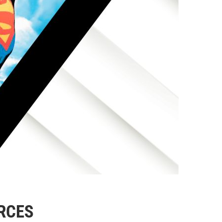
URCES