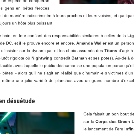
re un espèce de conquérant
 les gens en bêtes féroces.
de manière indiscriminée à leurs proches et leurs voisins, et quelques 
ujours un hôte plus puissant.
 bain, en leur confiant des responsabilités similaires à celles de la
Lig
 de DC, et il le prouve encore et encore.
Amanda Waller
est un person
 d’insister sur la dynamique et les choix assumés des
Titans
d’agir à
lutôt rigolote où
Nightwing
contredit
Batman
et ses potes). Au-delà d
acilité avec laquelle le public déshumanise une population parce qu’ell
êtes » alors qu’il ne s’agit en réalité que d’humain·e·s victimes d’un
fre même une jolie variété de planches avec un grand nombre d’excell
 en désuétude
Cela faisait un bon bout d
sur le
Corps des
Green L
le lancement de l’ère
Infin