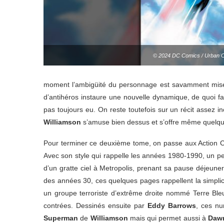
© 2024 DC Comics / Urban 
moment l’ambigüité du personnage est savamment mise e
d’antihéros instaure une nouvelle dynamique, de quoi f
pas toujours eu. On reste toutefois sur un récit ass
Williamson
s’amuse bien dessus et s’offre même quelques
Pour terminer ce deuxième tome, on passe aux Action
Avec son style qui rappelle les années 1980-1990, un pe
d’un gratte ciel à Metropolis, prenant sa pause déjeun
des années 30, ces quelques pages rappellent la simplicit
un groupe terroriste d’extrême droite nommé Terre Bleu
contrées. Dessinés ensuite par
Eddy Barrows
, ces nu
Superman
de
Williamson
mais qui permet aussi à
Daw