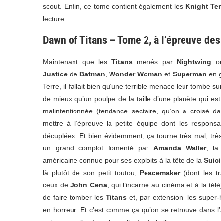
scout. Enfin, ce tome contient également les
Knight Ter
lecture.
Dawn of Titans – Tome 2, à l’épreuve des
Maintenant que les
Titans
menés par
Nightwing
on
Justice
de
Batman
,
Wonder Woman
et
Superman
en g
Terre, il fallait bien qu’une terrible menace leur tombe su
de mieux qu’un poulpe de la taille d’une planète qui es
malintentionnée (tendance sectaire, qu’on a croisé d
mettre à l’épreuve la petite équipe dont les responsa
décuplées. Et bien évidemment, ça tourne très mal, très
un grand complot fomenté par
Amanda Waller
, la
américaine connue pour ses exploits à la tête de la
Suic
là plutôt de son petit toutou,
Peacemaker
(dont les tr
ceux de
John Cena
, qui l’incarne au cinéma et à la té
de faire tomber les
Titans
et, par extension, les super-
en horreur. Et c’est comme ça qu’on se retrouve dans l’