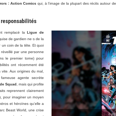
rors : Action
Comics
qui, à l’image de la plupart des récits autour 
 responsabilités
t remplacé la
Ligue de
uise de gardien·ne·s de la
r un coin de la tête. Et quoi
t réveillé par une personne
ans le premier tome) pour
bilités ont récemment été
 vite. Aux origines du mal,
 fameuse agente secrète
ide Squad
, mais qui profite
aits reprennent clairement
lé), pour imaginer un moyen
héros et héroïnes qu’elle a
arc Beast World, une crise
© 202