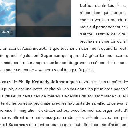
Luthor
d’autrefois, le ra
rédemption qui tourne cour
chemin vers un monde meil
mais qui permettent aussi 
Comics
d’autre. Difficile de dire
prochains numéros ou si 
n scène. Aussi inquiétant que touchant, notamment quand le récit se 
aire grandir également
Superman
qui apprend à gérer les menaces autr
ez inconséquent, qui manque cruellement de grandes scènes et de mo
 pages en mode « western » qui font plutôt plaisir.
 Comics de
Phillip Kennedy Johnson
qui s’ouvrent sur un numéro de
u punk, c’est une petite pépite où l’on voit dans les premières pages 
er à plusieurs centaines de mètres au-dessus du sol. Hommage visuel 
é du héros et sa proximité avec les habitants de sa ville. Et ce avant d
e vise l’immigration d’extraterrestres, avec les mêmes arguments d’in
méros offrent une ambiance plus crade, plus violente, avec une poin
n of Superman
de montrer tout ce que peut offrir l’homme d’acier, un 