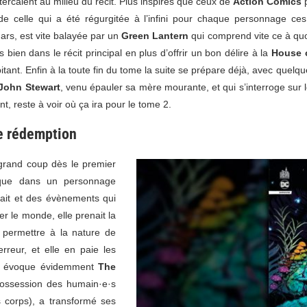
intercalent au milieu du récit. Plus inspirés que ceux de
Action Comics
p
e de celle qui a été régurgitée à l’infini pour chaque personnage c
ars, est vite balayée par un
Green Lantern
qui comprend vite ce à quoi
bien dans le récit principal en plus d’offrir un bon délire à la
House 
lpitant. Enfin à la toute fin du tome la suite se prépare déjà, avec que
John Stewart
, venu épauler sa mère mourante, et qui s’interroge sur le 
nt, reste à voir où ça ira pour le tome 2.
le rédemption
rand coup dès le premier
ique dans un personnage
pait et des évènements qui
r le monde, elle prenait la
t permettre à la nature de
rreur, et elle en paie les
ui évoque évidemment
The
ossession des humain·e·s
 corps), a transformé ses