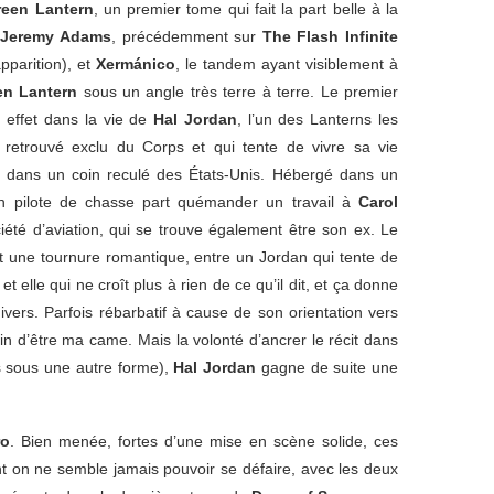
een Lantern
, un premier tome qui fait la part belle à la
r
Jeremy Adams
, précédemment sur
The Flash Infinite
apparition), et
Xermánico
, le tandem ayant visiblement à
en Lantern
sous un angle très terre à terre. Le premier
ffet dans la vie de
Hal Jordan
, l’un des Lanterns les
t retrouvé exclu du Corps et qui tente de vivre sa vie
, dans un coin reculé des États-Unis. Hébergé dans un
en pilote de chasse part quémander un travail à
Carol
ciété d’aviation, qui se trouve également être son ex. Le
 une tournure romantique, entre un Jordan qui tente de
t elle qui ne croît plus à rien de ce qu’il dit, et ça donne
vers. Parfois rébarbatif à cause de son orientation vers
in d’être ma came. Mais la volonté d’ancrer le récit dans
is sous une autre forme),
Hal Jordan
gagne de suite une
ro
. Bien menée, fortes d’une mise en scène solide, ces
t on ne semble jamais pouvoir se défaire, avec les deux