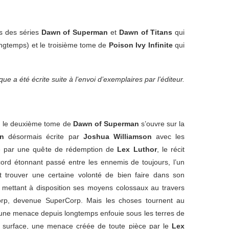
es des séries
Dawn of Superman
et
Dawn of Titans
qui
ongtemps) et le troisième tome de
Poison Ivy Infinite
qui
ue a été écrite suite à l’envoi d’exemplaires par l’éditeur.
, le deuxième tome de
Dawn of Superman
s’ouvre sur la
n
désormais écrite par
Joshua Williamson
avec les
vé par une quête de rédemption de
Lex Luthor
, le récit
ccord étonnant passé entre les ennemis de toujours, l’un
ut trouver une certaine volonté de bien faire dans son
e mettant à disposition ses moyens colossaux au travers
orp, devenue SuperCorp. Mais les choses tournent au
 une menace depuis longtemps enfouie sous les terres de
it surface, une menace créée de toute pièce par le
Lex