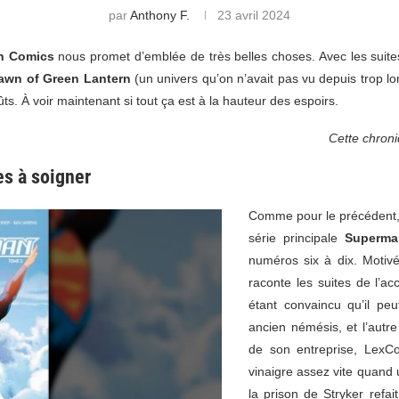
par
Anthony F.
23 avril 2024
n Comics
nous promet d’emblée de très belles choses. Avec les suit
awn of Green
Lantern
(un univers qu’on n’avait pas vu depuis trop l
ûts. À voir maintenant si tout ça est à la hauteur des espoirs.
Cette chroniq
es à soigner
Comme pour le précédent
série principale
Superma
numéros six à dix. Moti
raconte les suites de l’a
étant convaincu qu’il pe
ancien némésis, et l’autr
de son entreprise, LexC
vinaigre assez vite quand
la prison de Stryker refa