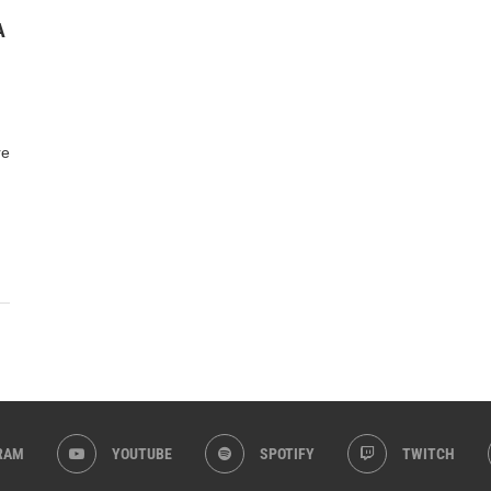
A
re
RAM
YOUTUBE
SPOTIFY
TWITCH