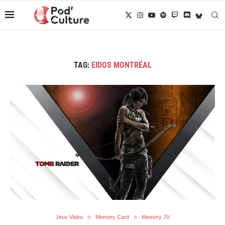
TAG:
EIDOS MONTRÉAL
Jeux Vidéo
Memory Card
Memory JV