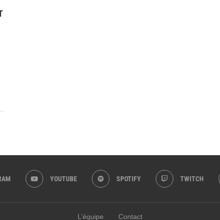
T
RAM
YOUTUBE
SPOTIFY
TWITCH
L’équipe
Contact