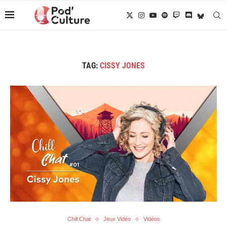
TAG:
CISSY JONES
Chill Chat
Jeux Vidéo
Vidéos