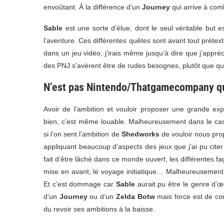
envoûtant. À la différence d’un
Journey
qui arrive à com
Sable
est une sorte d’élue, dont le seul véritable but 
l’aventure. Ces différentes quêtes sont avant tout prét
dans un jeu vidéo, j’irais même jusqu’à dire que j’app
des PNJ s’avèrent être de rudes besognes, plutôt que quel
N’est pas Nintendo/Thatgamecompany qu
Avoir de l’ambition et vouloir proposer une grande exp
bien, c’est même louable. Malheureusement dans le cas
si l’on sent l’ambition de
Shedworks
de vouloir nous pro
appliquant beaucoup d’aspects des jeux que j’ai pu cite
fait d’être lâché dans ce monde ouvert, les différentes f
mise en avant, le voyage initiatique… Malheureusement
Et c’est dommage car
Sable
aurait pu être le genre d’œ
d’un
Journey
ou d’un
Zelda Botw
mais force est de con
du revoir ses ambitions à la baisse.