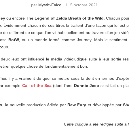
par
Mystic-Falco
5 octobre 2021
ney
ou encore
The Legend of Zelda Breath of the Wild
. Chacun pour 
 Évidemment chacun de ces titres le traitent d’une façon qui lui est
différent de ce que l’on vit habituellement au travers d’un jeu vidéo.
opose
BotW
, ou un monde fermé comme Journey. Mais le sentiment qu
couru.
eux jeux ont influencé le média vidéoludique suite à leur sortie res
 retirer quelque chose de fondamentalement bon.
’hui, il y a vraiment de quoi se mettre sous la dent en termes d’expé
 par exemple
Call of the Sea
(dont l’ami
Donnie Jeep
s’est fait un pl
x
, la nouvelle production éditée par
Raw Fury
et développée par
Sh
Cette critique a été rédigée suite à 