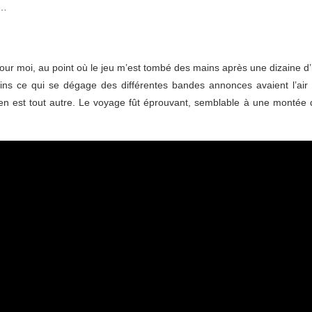
u…
our moi, au point où le jeu m’est tombé des mains après une dizaine d’
ins ce qui se dégage des différentes bandes annonces avaient l’air 
l en est tout autre. Le voyage fût éprouvant, semblable à une montée 