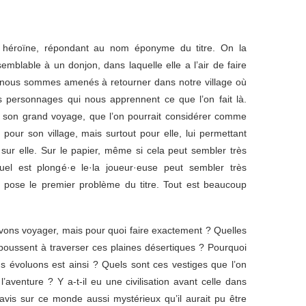
e héroïne, répondant au nom éponyme du titre. On la
mblable à un donjon, dans laquelle elle a l’air de faire
e nous sommes amenés à retourner dans notre village où
rs personnages qui nous apprennent ce que l’on fait là.
er son grand voyage, que l’on pourrait considérer comme
t pour son village, mais surtout pour elle, lui permettant
 sur elle. Sur le papier, même si cela peut sembler très
quel est plongé·e le·la joueur·euse peut sembler très
e pose le premier problème du titre. Tout est beaucoup
ons voyager, mais pour quoi faire exactement ? Quelles
 poussent à traverser ces plaines désertiques ? Pourquoi
 évoluons est ainsi ? Quels sont ces vestiges que l’on
’aventure ? Y a-t-il eu une civilisation avant celle dans
vis sur ce monde aussi mystérieux qu’il aurait pu être