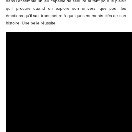
dans l’ensemble un jeu capable de séduire autant pour le plaisir
qu’il procure quand on explore son univers, que pour les
émotions qu’il sait transmettre à quelques moments clés de son
histoire. Une belle réussite.