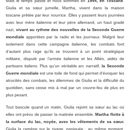
Mais le temps passe et nous sommes en
1944, en Toscane
.
Giulia et sa sœur jumelle, Martha, vivent dans la maison
toscane prêtée par leur nourrice. Elles y passent leurs journées
avec leur mère italienne et leur père allemand, un haut gradé
nazi,
vivant au rythme des nouvelles de la Seconde Guerre
mondiale
apportées par la radio et les journaux. Malgré leur
isolement dans cette campagne italienne, les combats font
d’autant plus rage qu’ils se trouvent à un point stratégique
militaire, disputé par l’armée italienne et les Alliés, aidés de
partisans italiens. Plus qu’un véritable arc narratif,
la Seconde
Guerre mondiale
est une toile de fond qui permet d’évoquer les
atrocités des combats, les dilemmes de Giulia et la difficulté du
quotidien, sans cesse mis à mal par un couvre-feu de plus en
plus pesant.
Tout bascule quand un matin, Giulia rejoint sa sœur au lac où
elles ont prévu de passer la matinée ensemble.
Martha flotte à
la surface du lac, noyée, avec les vêtements de sa sœur.
Giulia la ramène sur le rivage, paniquée ; au même moment,