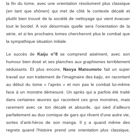
la fin du tome, avec une orientation résolument plus classique
(en tant que
shōnen
) qui met de côté le contexte décalé et
plutôt bien trouvé de la société de nettoyage qui vient évacuer
tout le bordel. A voir désormais quelle sera l’orientation de la
série, et si les prochains tomes chercheront plus le combat que
la sympathique situation initiale.
Le succès de
Kaiju n°8
se comprend aisément, avec son
humour bien dosé et ses planches aux graphismes terriblement
séduisants. Et plus encore,
Naoya Matsumoto
fait un super
travail sur son traitement de l’imaginaire des
kaiju
, en racontant
au début du tome « l’après » et non pas le combat lui-même
face à un monstre démesuré. Un après qui a parfois été traité
dans certaines œuvres qui racontent ces gros monstres, mais
rarement avec ce ton décalé et absurde, qui sied d’ailleurs
parfaitement au duo comique de gars qui rêvent d’une autre vie,
sortes d’anti-héros de son manga. Il y a quand même des
regrets quand l’histoire prend une orientation plus classique,