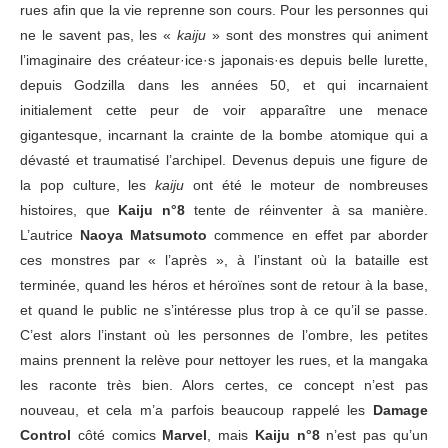
rues afin que la vie reprenne son cours. Pour les personnes qui
ne le savent pas, les «
kaiju
» sont des monstres qui animent
l’imaginaire des créateur·ice·s japonais·es depuis belle lurette,
depuis Godzilla dans les années 50, et qui incarnaient
initialement cette peur de voir apparaître une menace
gigantesque, incarnant la crainte de la bombe atomique qui a
dévasté et traumatisé l’archipel. Devenus depuis une figure de
la pop culture, les
kaiju
ont été le moteur de nombreuses
histoires, que
Kaiju n°8
tente de réinventer à sa manière.
L’autrice
Naoya Matsumoto
commence en effet par aborder
ces monstres par « l’après », à l’instant où la bataille est
terminée, quand les héros et héroïnes sont de retour à la base,
et quand le public ne s’intéresse plus trop à ce qu’il se passe.
C’est alors l’instant où les personnes de l’ombre, les petites
mains prennent la relève pour nettoyer les rues, et la mangaka
les raconte très bien. Alors certes, ce concept n’est pas
nouveau, et cela m’a parfois beaucoup rappelé les
Damage
Control
côté comics
Marvel
, mais
Kaiju n°8
n’est pas qu’un