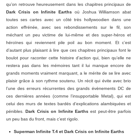
qu’on retrouve heureusement dans les chapitres principaux de
Dark Crisis on Infinite Earths
où Joshua Williamson abat
toutes ses cartes avec un côté très hollywoodien dans une
action effrénée, avec ses rebondissements sur le fil, son
méchant un peu victime de lui-même et des super-héros et
héroïnes qui reviennent pile poil au bon moment. Et c’est
d’autant plus plaisant à lire que ces chapitres principaux font le
boulot pour raconter cette histoire d’action qui, bien qu’elle ne
restera pas dans les mémoires tant il lui manque encore de
grands moments vraiment marquant, a le mérite de se lire avec
plaisir grâce à son rythme soutenu. Un récit qui évite avec brio
l’une des erreurs récurrentes des grands évènements DC de
ces dernières années (comme l’insupportable Metal), qui est
celui des murs de textes bardés d’explications alambiquées et
pénibles.
Dark Crisis on Infinite Earths
est peut-être parfois
un peu bas du front, mais c’est rigolo.
Superman Infinite T.4 et Dark Crisis on Infinite Earths