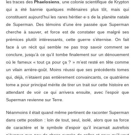
les traces des
Phaelosiens
, une colonie scientifique de Krypton
qui a été bannie quelques millénaires plus tôt, mais qui
constituent aujourd’hui les rares héritier·e·s de la planète natale
de Superman. Des témoins d’une ère passée que Superman
cherche à sauver, et force est de constater que malgré ses
prémices plutôt intéressants, cette guerre s’éternise. On fait
face à un récit qui semble ne pas trop savoir comment se
conclure, jusqu’à ce qu’il tombe finalement sur un dénouement
où le fameux « tout ça pour ça ? » m’est resté en tête comme
un vilain arrière-goût. Moins réussi que ses précédents tomes
qui, déjà, n’étaient pas entièrement convaincants, ce quatrième
tome a pour principal mérite de tirer un trait sur cette histoire en
attendant de voir ce qui arrivera ensuite, avec l’espoir que
Superman revienne sur Terre.
Néanmoins il était quand même pertinent de raconter Superman
dans cette position : loin de tout, seul, isolé, alors que sa force
de caractère et le symbole d’espoir qu’il incarnait autrefois
n’évoque que peu de chose auprès de celles et ceux qu’il veut