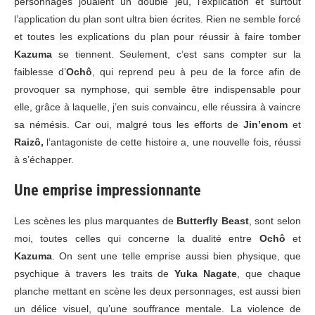
personnages jouaient un double jeu, l’explication et surtout
l’application du plan sont ultra bien écrites. Rien ne semble forcé
et toutes les explications du plan pour réussir à faire tomber
Kazuma
se tiennent. Seulement, c’est sans compter sur la
faiblesse d’
Ochô
, qui reprend peu à peu de la force afin de
provoquer sa nymphose, qui semble être indispensable pour
elle, grâce à laquelle, j’en suis convaincu, elle réussira à vaincre
sa némésis. Car oui, malgré tous les efforts de
Jin’enom
et
Raizô,
l’antagoniste de cette histoire a, une nouvelle fois, réussi
à s’échapper.
Une emprise impressionnante
Les scènes les plus marquantes de
Butterfly Beast
, sont selon
moi, toutes celles qui concerne la dualité entre
Ochô
et
Kazuma
. On sent une telle emprise aussi bien physique, que
psychique à travers les traits de
Yuka Nagate
, que chaque
planche mettant en scène les deux personnages, est aussi bien
un délice visuel, qu’une souffrance mentale. La violence de