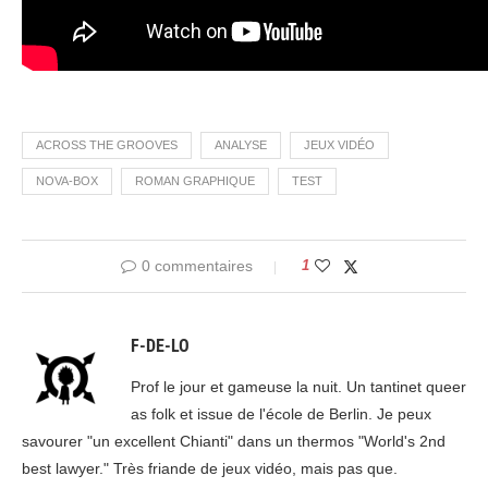
ACROSS THE GROOVES
ANALYSE
JEUX VIDÉO
NOVA-BOX
ROMAN GRAPHIQUE
TEST
0 commentaires
1
F-DE-LO
Prof le jour et gameuse la nuit. Un tantinet queer
as folk et issue de l'école de Berlin. Je peux
savourer "un excellent Chianti" dans un thermos "World's 2nd
best lawyer." Très friande de jeux vidéo, mais pas que.