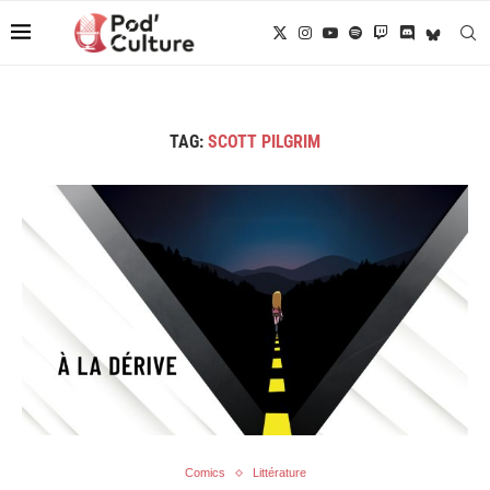
TAG:
SCOTT PILGRIM
Comics
Littérature