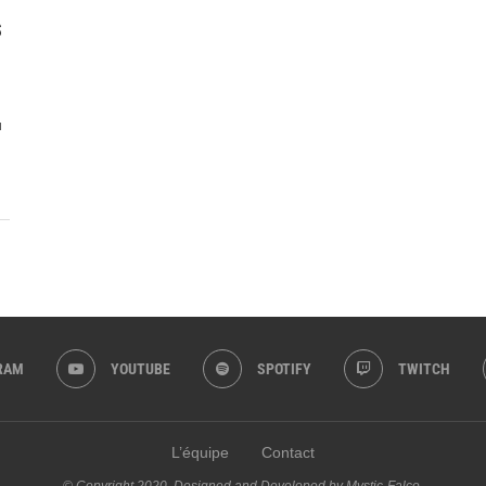
S
u
RAM
YOUTUBE
SPOTIFY
TWITCH
L’équipe
Contact