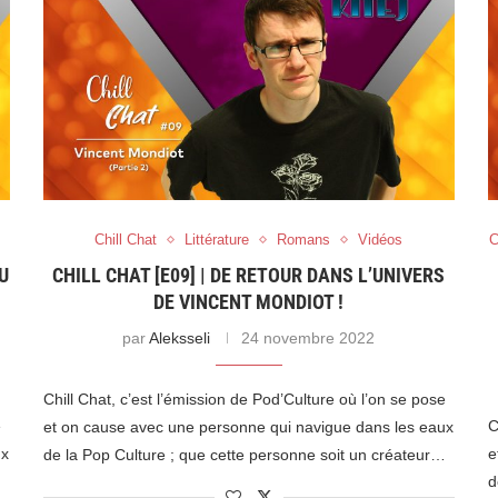
Chill Chat
Littérature
Romans
Vidéos
C
U
CHILL CHAT [E09] | DE RETOUR DANS L’UNIVERS
DE VINCENT MONDIOT !
par
Aleksseli
24 novembre 2022
Chill Chat, c’est l’émission de Pod’Culture où l’on se pose
e
C
et on cause avec une personne qui navigue dans les eaux
ux
e
de la Pop Culture ; que cette personne soit un créateur…
…
d