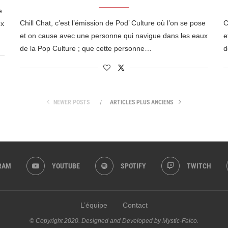
e
Chill Chat, c’est l’émission de Pod’ Culture où l’on se pose
C
ux
et on cause avec une personne qui navigue dans les eaux
e
de la Pop Culture ; que cette personne…
d
NEWER POSTS
ARTICLES PLUS ANCIENS
RAM
YOUTUBE
SPOTIFY
TWITCH
L’équipe
Contact
© Copyright 2020. Designed and Developed by Mystic-Falco.