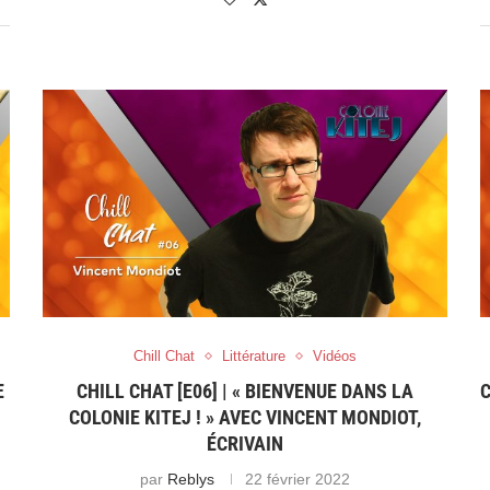
Chill Chat
Littérature
Vidéos
E
CHILL CHAT [E06] | « BIENVENUE DANS LA
C
COLONIE KITEJ ! » AVEC VINCENT MONDIOT,
ÉCRIVAIN
par
Reblys
22 février 2022