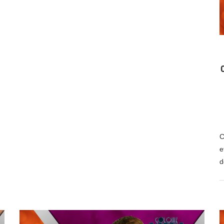
C
e
d