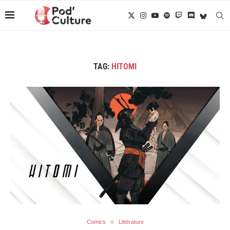
TAG:
HITOMI
Comics
Littérature