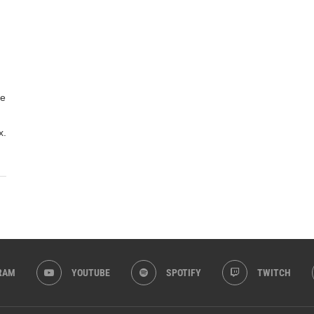
de
x.
RAM
YOUTUBE
SPOTIFY
TWITCH