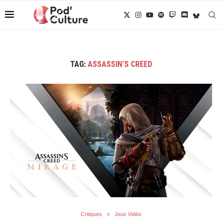
TAG:
ASSASSIN’S CREED
Critiques
Jeux Vidéo