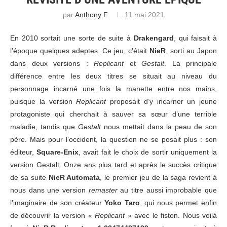
par
Anthony F.
11 mai 2021
En 2010 sortait une sorte de suite à
Drakengard
, qui faisait à
l’époque quelques adeptes. Ce jeu, c’était
NieR
, sorti au Japon
dans deux versions :
Replicant
et
Gestalt
. La principale
différence entre les deux titres se situait au niveau du
personnage incarné une fois la manette entre nos mains,
puisque la version
Replicant
proposait d’y incarner un jeune
protagoniste qui cherchait à sauver sa sœur d’une terrible
maladie, tandis que
Gestalt
nous mettait dans la peau de son
père. Mais pour l’occident, la question ne se posait plus : son
éditeur,
Square-Enix
, avait fait le choix de sortir uniquement la
version Gestalt. Onze ans plus tard et après le succès critique
de sa suite
NieR Automata
, le premier jeu de la saga revient à
nous dans une version
remaster
au titre aussi improbable que
l’imaginaire de son créateur
Yoko Taro
, qui nous permet enfin
de découvrir la version «
Replicant
» avec le fiston. Nous voilà