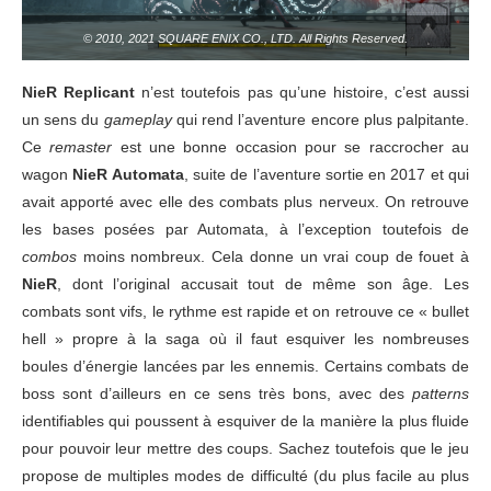
© 2010, 2021 SQUARE ENIX CO., LTD. All Rights Reserved.
NieR Replicant
n’est toutefois pas qu’une histoire, c’est aussi
un sens du
gameplay
qui rend l’aventure encore plus palpitante.
Ce
remaster
est une bonne occasion pour se raccrocher au
wagon
NieR Automata
, suite de l’aventure sortie en 2017 et qui
avait apporté avec elle des combats plus nerveux. On retrouve
les bases posées par Automata, à l’exception toutefois de
combos
moins nombreux. Cela donne un vrai coup de fouet à
NieR
, dont l’original accusait tout de même son âge. Les
combats sont vifs, le rythme est rapide et on retrouve ce « bullet
hell » propre à la saga où il faut esquiver les nombreuses
boules d’énergie lancées par les ennemis. Certains combats de
boss sont d’ailleurs en ce sens très bons, avec des
patterns
identifiables qui poussent à esquiver de la manière la plus fluide
pour pouvoir leur mettre des coups. Sachez toutefois que le jeu
propose de multiples modes de difficulté (du plus facile au plus