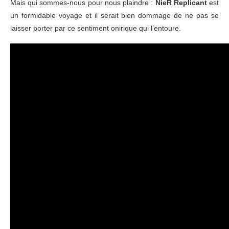
Mais qui sommes-nous pour nous plaindre :
NieR Replicant
est
un formidable voyage et il serait bien dommage de ne pas se
laisser porter par ce sentiment onirique qui l’entoure.