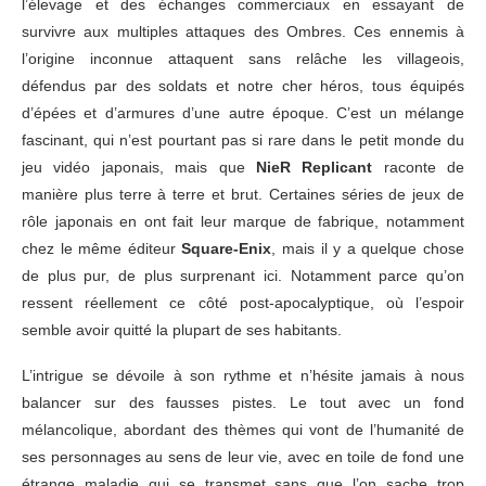
l’élevage et des échanges commerciaux en essayant de
survivre aux multiples attaques des Ombres. Ces ennemis à
l’origine inconnue attaquent sans relâche les villageois,
défendus par des soldats et notre cher héros, tous équipés
d’épées et d’armures d’une autre époque. C’est un mélange
fascinant, qui n’est pourtant pas si rare dans le petit monde du
jeu vidéo japonais, mais que
NieR Replicant
raconte de
manière plus terre à terre et brut. Certaines séries de jeux de
rôle japonais en ont fait leur marque de fabrique, notamment
chez le même éditeur
Square-Enix
, mais il y a quelque chose
de plus pur, de plus surprenant ici. Notamment parce qu’on
ressent réellement ce côté post-apocalyptique, où l’espoir
semble avoir quitté la plupart de ses habitants.
L’intrigue se dévoile à son rythme et n’hésite jamais à nous
balancer sur des fausses pistes. Le tout avec un fond
mélancolique, abordant des thèmes qui vont de l’humanité de
ses personnages au sens de leur vie, avec en toile de fond une
étrange maladie qui se transmet sans que l’on sache trop