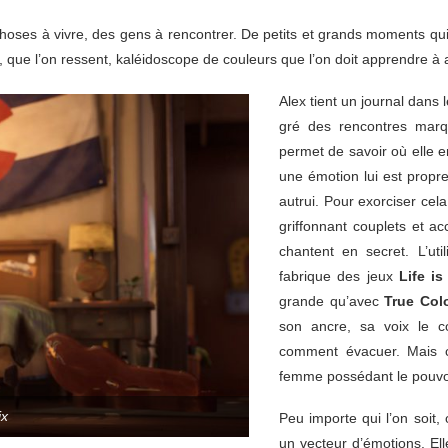
 choses à vivre, des gens à rencontrer. De petits et grands moments q
 que l’on ressent, kaléidoscope de couleurs que l’on doit apprendre à
Alex tient un journal dans 
gré des rencontres marqu
permet de savoir où elle en
une émotion lui est propr
autrui. Pour exorciser cel
griffonnant couplets et 
chantent en secret. L’ut
fabrique des jeux
Life is
grande qu’avec
True Col
son ancre, sa voix le co
comment évacuer. Mais c
femme possédant le pouvo
ix
Peu importe qui l’on soit, 
un vecteur d’émotions. El