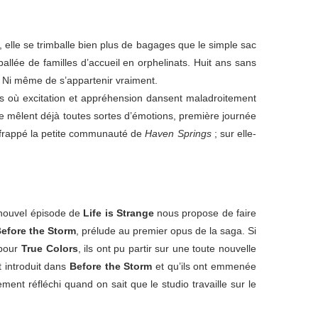
elle se trimballe bien plus de bagages que le simple sac
llée de familles d’accueil en orphelinats. Huit ans sans
e. Ni même de s’appartenir vraiment.
lles où excitation et appréhension dansent maladroitement
 se mêlent déjà toutes sortes d’émotions, première journée
t frappé la petite communauté de
Haven Springs
; sur elle-
 nouvel épisode de
Life is Strange
nous propose de faire
efore the Storm
, prélude au premier opus de la saga. Si
 pour
True Colors
, ils ont pu partir sur une toute nouvelle
t introduit dans
Before the Storm
et qu’ils ont emmenée
ment réfléchi quand on sait que le studio travaille sur le