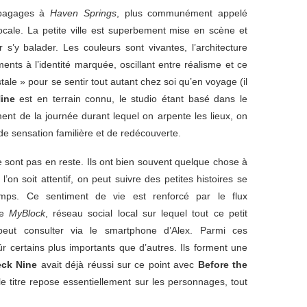
 bagages à
Haven Springs
, plus communément appelé
ocale. La petite ville est superbement mise en scène et
r s’y balader. Les couleurs sont vivantes, l’architecture
nts à l’identité marquée, oscillant entre réalisme et ce
ostale » pour se sentir tout autant chez soi qu’en voyage (il
ine
est en terrain connu, le studio étant basé dans le
ent de la journée durant lequel on arpente les lieux, on
e sensation familière et de redécouverte.
 sont pas en reste. Ils ont bien souvent quelque chose à
’on soit attentif, on peut suivre des petites histoires se
emps. Ce sentiment de vie est renforcé par le flux
de
MyBlock
, réseau social local sur lequel tout ce petit
peut consulter via le smartphone d’Alex. Parmi ces
sûr certains plus importants que d’autres. Ils forment une
ck Nine
avait déjà réussi sur ce point avec
Before the
le titre repose essentiellement sur les personnages, tout