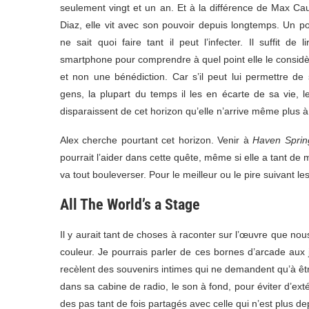
seulement vingt et un an. Et à la différence de Max Cau
Diaz, elle vit avec son pouvoir depuis longtemps. Un po
ne sait quoi faire tant il peut l’infecter. Il suffit d
smartphone pour comprendre à quel point elle le consi
et non une bénédiction. Car s’il peut lui permettre de
gens, la plupart du temps il les en écarte de sa vie, le
disparaissent de cet horizon qu’elle n’arrive même plus à
Alex cherche pourtant cet horizon. Venir à
Haven Spri
pourrait l’aider dans cette quête, même si elle a tant de m
va tout bouleverser. Pour le meilleur ou le pire suivant les
All The World’s a Stage
Il y aurait tant de choses à raconter sur l’œuvre que n
couleur. Je pourrais parler de ces bornes d’arcade aux 
recèlent des souvenirs intimes qui ne demandent qu’à êtr
dans sa cabine de radio, le son à fond, pour éviter d’ex
des pas tant de fois partagés avec celle qui n’est plus d