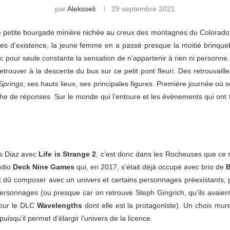
par
Aleksseli
29 septembre 2021
 petite bourgade minière nichée au creux des montagnes du Colorado, 
s d’existence, la jeune femme en a passé presque la moitié brinqueba
ec pour seule constante la sensation de n’appartenir à rien ni personn
etrouver à la descente du bus sur ce petit pont fleuri. Des retrouvai
Springs
, ses hauts lieux, ses principales figures. Première journée où
che de réponses. Sur le monde qui l’entoure et les évènements qui on
es Diaz avec
Life is Strange 2
, c’est donc dans les Rocheuses que ce
udio
Deck Nine Games
qui, en 2017, s’était déjà occupé avec brio de
B
nt dû composer avec un univers et certains personnages préexistants,
ersonnages (ou presque car on retrouve Steph Gingrich, qu’ils avaien
pour le DLC
Wavelengths
dont elle est la protagoniste). Un choix mure
uisqu’il permet d’élargir l’univers de la licence.