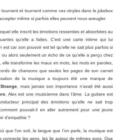
ui tournent et tournent comme ces vinyles dans le jukebox
 accepter même si parfois elles peuvent nous aveugler.
lequel elle inscrit les émotions ressenties et absorbées au
antes qu’elle a faites. C’est une carte intime qui lui
 est car son pouvoir est tel qu’elle ne sait plus parfois si
e ou alors seulement un écho de ce qu’elle a perçu chez
a, elle transforme les maux en mots, les mots en paroles,
accords de chansons que seules les pages de son carnet
ilisation de la musique a toujours été une marque de
 Strange
, mais jamais son importance n’avait été aussi
ors
. Alex est une musicienne dans l’âme. La guitare est
nducteur principal des émotions qu’elle ne sait trop
omment pouvait-il en aller autrement pour une jeune
ir d’empathie ?
où que l’on soit, la langue que l’on parle, la musique est
le connecte les gens, les lie autour de mêmes sons. Que