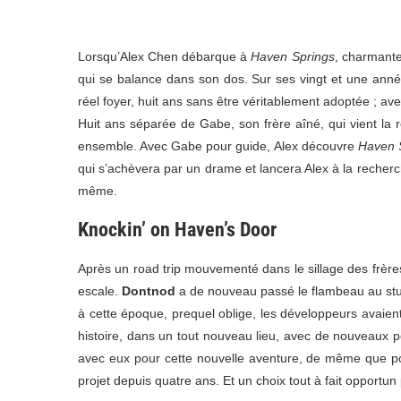
Lorsqu’Alex Chen débarque à
Haven Springs
, charmante
qui se balance dans son dos. Sur ses vingt et une année
réel foyer, huit ans sans être véritablement adoptée ; av
Huit ans séparée de Gabe, son frère aîné, qui vient la r
ensemble. Avec Gabe pour guide, Alex découvre
Haven 
qui s’achèvera par un drame et lancera Alex à la recher
même.
Knockin’ on Haven’s Door
Après un road trip mouvementé dans le sillage des frèr
escale.
Dontnod
a de nouveau passé le flambeau au st
à cette époque, prequel oblige, les développeurs avaie
histoire, dans un tout nouveau lieu, avec de nouveaux p
avec eux pour cette nouvelle aventure, de même que 
projet depuis quatre ans. Et un choix tout à fait opportun p