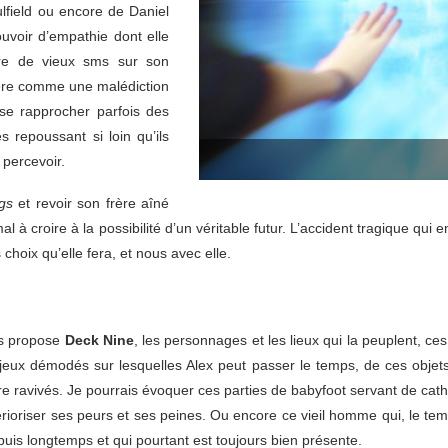
lfield ou encore de Daniel
uvoir d’empathie dont elle
e lire de vieux sms sur son
dère comme une malédiction
 se rapprocher parfois des
s repoussant si loin qu’ils
 percevoir.
ngs
et revoir son frère aîné
al à croire à la possibilité d’un véritable futur. L’accident tragique qu
 choix qu’elle fera, et nous avec elle.
ous propose
Deck Nine
, les personnages et les lieux qui la peuplent, ces p
jeux démodés sur lesquelles Alex peut passer le temps, de ces objets q
e ravivés. Je pourrais évoquer ces parties de babyfoot servant de cat
térioriser ses peurs et ses peines. Ou encore ce vieil homme qui, le 
epuis longtemps et qui pourtant est toujours bien présente.